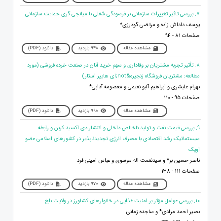
7. بررسی تاثیر تغییرات سازمانی بر فرسودگی شغلی با میانجی گری حمایت سازمانی
یوسف داداش زاده و مرتضی گودرزی*
صفحات 81 - 94
مشاهده مقاله
948 بازدید
دانلود (PDF)
8. تأثیر تجربه مشتریان بر وفاداری و سهم خرید آنان در صنعت خرده فروشی (مورد
مطالعه: مشتریان فروشگاه زنجیره&not;ای هایپر استار)
بهرام علیشری و ابراهیم آلبو نعیمی و معصومه آدابی*
صفحات 95 - 110
مشاهده مقاله
998 بازدید
دانلود (PDF)
9. بررسی قیمت نفت و تولید ناخالص داخلی و انتشار دی اکسید کربن و رابطه
سیستماتیک رشد اقتصادی با مصرف انرژی تجدیدناپذیر در کشورهای اسلامی عضو
اوپک
ناصر حسین بر* و سیدنعمت اله موسوی و عباس امینی فرد
صفحات 111 - 138
مشاهده مقاله
970 بازدید
دانلود (PDF)
10. بررسی عوامل مؤثر بر امنیت غذایی در خانوارهای کشاورز در ولایت بلخ
بصیر احمد مرادی* و ساجده زمانی