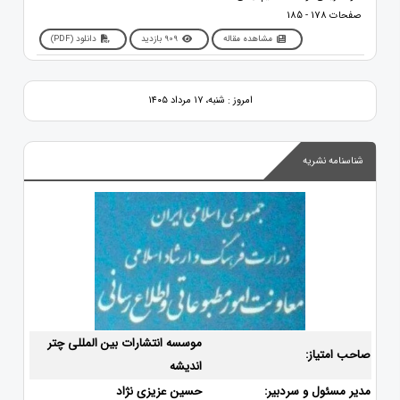
صفحات 178 - 185
مشاهده مقاله
909 بازدید
دانلود (PDF)
امروز : شنبه، ۱۷ مرداد ۱۴۰۵
شناسنامه نشریه
موسسه انتشارات بین المللی چتر
صاحب امتیاز:
اندیشه
مدیر مسئول و سردبیر:
حسین عزیزی نژاد