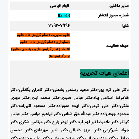
مدیر داخلی:
الهام قیاسی
شماره مجوز انتشار:
82143
3092-7994
شاپا:
علوم مدیریت ( تمام گرایش ها)، علوم
حسابداری ( تمام گرایش ها)، علوم
حیطه فعالیت:
اقتصاد ( تمام گرایش ها) و مهندسی صنایع (
تمام گرایش ها)
اعضای هیات تحریریه
دکتر علی کرم پور-دکتر مجید رستمی بشمنی-
دکتر کامران یگانگی-دکتر
غلامرضا اسلامی پناه-دکتر عباس صیدی-دکتر محمد ایدی-
دکتر مهدی
ملکی-دکتر علی کرمی-دکتر آیت عموزاده-دکتر مسعود اکبرزاده-دکتر
محمود جوهرزاده-دکتر عبدالله حق شناس-دکتر ابراهیم عباسی-دکتر عباس
کیانفر-دکتر غلامرضا تیز فهم فرد-دکتر ابوذر زارع-دکتر مرتضی شکری-دکتر
جواد شیرکرمی-دکتر عزیز دانیالی-دکتر امیر مهردادی-دکتر محسن
صادقی-دکتر مهدی حیاتی-دکتر سعید مرعشی-دکتر علی محمدی-دکتر