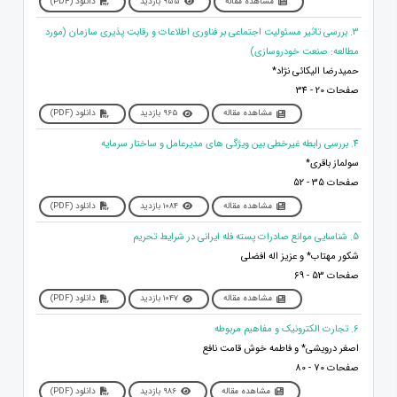
مشاهده مقاله
955 بازدید
دانلود (PDF)
3. بررسی تاثیر مسئولیت اجتماعی بر فناوری اطلاعات و رقابت پذیری سازمان (مورد
مطالعه: صنعت خودروسازی)
حمیدرضا الیکائی نژاد*
صفحات 20 - 34
مشاهده مقاله
965 بازدید
دانلود (PDF)
4. بررسی رابطه غیرخطی بین ویژگی های مدیرعامل و ساختار سرمایه
سولماز باقری*
صفحات 35 - 52
مشاهده مقاله
1084 بازدید
دانلود (PDF)
5. شناسایی موانع صادرات پسته فله ایرانی در شرایط تحریم
شکور مهتاب* و عزیز اله افضلی
صفحات 53 - 69
مشاهده مقاله
1047 بازدید
دانلود (PDF)
6. تجارت الکترونیک و مفاهیم مربوطه
اصغر درویشی* و فاطمه خوش قامت نافع
صفحات 70 - 80
مشاهده مقاله
986 بازدید
دانلود (PDF)