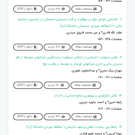
صفحات 139 - 144
مشاهده مقاله
898 بازدید
دانلود (PDF)
11. شناسایی عوامل مؤثر بر موفقیت و اُفت تحصیلی محصلان در مضمون محاسبه
مالی 1-2 (مطالعه موردی: محصلان دانشگاه آریا)
لطف الله قادری* و میر محمد فاروق حیدری
صفحات 145 - 159
مشاهده مقاله
928 بازدید
دانلود (PDF)
12. نقش مسؤلیت اجتماعی در ارتقای مسؤلیت پاسخگویی شرکتهای متوسط از نظر
مدیران مالی و اداری شرکتهای کوچک و متوسط در ولایت بلخ
مهران بیک عمری* و عبدالجاوید غفوری
صفحات 160 - 170
مشاهده مقاله
910 بازدید
دانلود (PDF)
13. نقش تکنولوژی بر بهره‌وری منابع انسانی در ادارات
رابعه امین* و احمد جاوید عزیزی
صفحات 171 - 177
مشاهده مقاله
949 بازدید
دانلود (PDF)
14. رابطه بین رضایت شغلی و تعهد سازمانی ( مطالعه موردی دانشگاه آریا)
سونا کریمی* و محمد نعیم قبادی