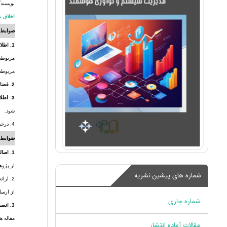
نویسندگ
اخلاق نشر 
ضوابط 
1. اطلاعات شخصی:
مربوطه)
مربوطه 
2. قضاوت عادلانه:
3. اطلاع‌رسانی:
شود.
4. درخصوص پژوهش های مشکوک به تقلب، از سازمان‌ها، حامیان مالی و مجریان مسئول پیگیری‌های لازم صورت گیرد.
ضوابط 
1. اصالت:
از پژوه
شماره های پیشین نشریه
2. ارا
از ارسا
شماره جاری
3. انصراف از بررسی مقاله:
مقاله ه
مقالات آماده انتشار