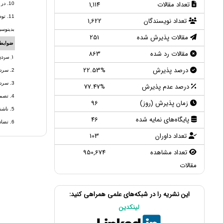
تعداد مقالات
1,114
10. در صورتی که از روی مقاله بدون نام، هویت نویسنده را تشخیص دهند، به منظور جلوگیری تضاد منافع دفتر نشریه را از این امر مطلع نمایند.
11. 
تعداد نویسندگان
1,622
بدینوسی
مقالات پذیرش شده
251
ضوابط 
مقالات رد شده
863
1. سردبیر اختیار تام در رد یا قبول هر مقاله داشته و کیفیت کلی مقالات منتشر شده بر عهده آنهاست.
درصد پذیرش
22.53%
2. سردبیران همیشه باید استراتژی‌هایی را به منظور بالا بردن کیفیت مقالات، پیشنهاد داده و اجرا کنند.
3. سردبیر باید راهنمایی های لازم درخصوص هر آنچه که از نویسنده انتظار دارد را در اختیار آنها بگذارد. این دستورالعمل ها باید به طور منظم به روز و در صورت امکان به این ضوابط ارجاع شود.
درصد عدم پذیرش
77.47%
4. تصمیمات نهایی نباید بدون ادله محکم لغو شود و جنسیت، ملیت، قومیت، نژاد و مذهب نویسندگان تصمیم سردبیری را تحت الشعاع قرار دهد.
زمان پذیرش (روز)
96
5. ناشناس بودن هویت داوران و نویسندگان تا زمانی که تصمیمی در مورد مقاله اتخاذ نشده است، باید حفظ شود.
پایگاه‌های نمایه شده
46
6. تضاد منافع میان اعضای هیأت تحریریه، نویسندگان و داوران باید به‌درستی حل و فصل شود.
تعداد داوران
103
تعداد مشاهده
950,674
مقالات
این نشریه را در شبکه‌های علمی همراهی کنید:
لینکدین