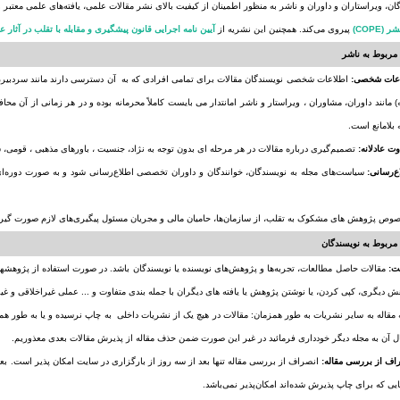
ان، ویراستاران و داوران و ناشر به منظور اطمینان از کیفیت بالای نشر مقالات علمی، یافته‌های علمی معتبر
(COPE)
پیروی می‌کند. همچنین این نشریه از
آیین نامه اجرایی قانون پیشگیری و مقابله با تقلب در آثار ع
مربوط به ناشر
اطلاعات شخصی نویسندگان مقالات برای تمامی افرادی که به آن دسترسی دارند مانند سردبیر، ا
 مانند داوران، مشاوران ، ویراستار و ناشر امانتدار می بایست کاملاً محرمانه بوده و در هر زمانی از آن
بلامانع است.
تصمیم‌گیری درباره مقالات در هر مرحله ای بدون توجه به نژاد، جنسیت ، باورهای مذهبی ، قومی،
مربوط به نویسندگان
مقالات حاصل مطالعات، تجربه‌ها و پژوهش‌های نویسنده یا نویسندگان باشد. در صورت استفاده از پژوهشها
ش دیگری، کپی کردن، یا نوشتن پژوهش یا یافته های دیگران با جمله بندی متفاوت و ... عملی غیراخلاقی و غ
ئه مقاله به سایر نشریات به طور همزمان: مقالات در هیچ یک از نشریات داخلی به چاپ نرسیده و یا به طور هم
ل آن به مجله دیگر خودداری فرمائید در غیر این صورت ضمن حذف مقاله از پذیرش مقالات بعدی معذوریم.
انصراف از بررسی مقاله تنها بعد از سه روز از بارگزاری در سایت امکان پذیر است. بعد
ایی که برای چاپ پذیرش شده‌اند امکان‌پذیر نمی‌باشد.