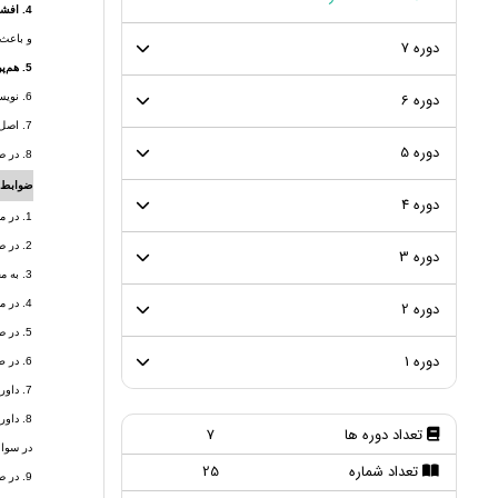
4. افشاسازی و تضاد منافع:
و باعث 
دوره 7
5. هم‌پوشانی مقاله:
دوره 6
6. نویسنده مسئول مقاله مشخص شود.
7. اصل مقاله‌های رد شده یا انصراف داده شده پس از یک ماه از آرشیو مجله خارج خواهد شد و مجله هیچگونه مسئولیتی در قبال آن نخواهد داشت..
دوره 5
8. در صورتی مشاهده هرگونه خطا و بی دقتی در مقاله، نویسنده باید خطای مشاهده شده را به نشریه اطلاع داده و در جهت رفع خطا و تصحیح مقاله همکاری نماید.
ضوابط م
دوره 4
1. در مدت زمان معقول نتیجه داوری ارسال شود و اگر امکان داوری فراهم نباشد، بدون تأخیر به دفتر نشریه اطلاع داده شود.
2. در صورتی که مقاله ارسال شده در حوزه تخصصی داور نباشد و یا اگر فقط در مورد بخشی از مقاله می تواند اعلام نظر کند، مراتب را به دفتر نشریه اطلاع داده و حوزه تخصصی خود را اعلام نمایند.
دوره 3
3. به محرمانگی مقاله در داوری احترام گذاشته و در طول مدت داوری، اصل مقاله و جزئیات داوری را به صورت محرمانه نزد خود نگهدارند. مگر زمانی که مقاله­ از طرف دفتر نشریه برای انتشار پذیرش شود.
4. در مواردی که داور احساس می کند نمی‌تواند مقاله را عادلانه و بدون غرض داوری نمایند، آن را عودت دهد.
دوره 2
5. در صورتی که با مقاله ارسال شده برای داوری همکاری داشته باشند، آن را عودت دهد.
دوره 1
6. در طول مدت داوری، از اطلاعات مقاله در جهت منافع خود و یا سود و زیان شخص و یا سازمان دیگر استفاده نکند.
7. داوری مقاله نباید متأثر از ملیت، مذهب، عقاید سیاسی ، جنسیت و سایر ویژگیهای نویسنده و ملاحظات تجاری آن باشد.
8. داو
تعداد دوره ها
7
در سواب
تعداد شماره
25
9. در صورتی که شرایطی برای داور پیش آید که نتواند در مدت زمان در نظر گرفته شده نتیجه داوری را ارسال نماید به دفتر نشریه اطلاع دهد.