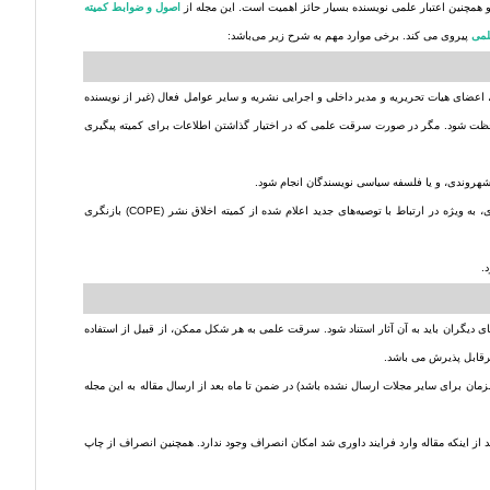
 و همچنین اعتبار علمی نویسنده بسیار حائز اهمیت است. این مجله از
اصول و ضوابط کمیته
لمی
پیروی می کند. برخی موارد مهم به شرح زیر می‌باشد:
عضای هیات تحریریه و مدیر داخلی و اجرایی نشریه و سایر عوامل فعال (غیر از نویسنده
 محافظت شود. مگر در صورت سرقت علمی که در اختیار گذاشتن اطلاعات برای کمیته پیگیری
 شهروندی، و یا فلسفه سیاسی نویسندگان انجام شود.
سیاست‌های مجله به نویسندگان، خوانندگان و داوران تخصصی اطلاع‌رسانی شود و به صورت دوره‌ای، به ویژه در ارتباط با توصیه‌های جدید اعلام شده از کمیته اخلاق نشر (COPE) بازنگری
ی دیگران باید به آن آثار استناد شود. سرقت علمی به هر شکل ممکن، از قبیل از استفاده
یرقابل پذیرش می باشد.
زمان برای سایر مجلات ارسال نشده باشد) در ضمن تا ماه بعد از ارسال مقاله به این مجله
 از اینکه مقاله وارد فرایند داوری شد امکان انصراف وجود ندارد. همچنین انصراف از چاپ