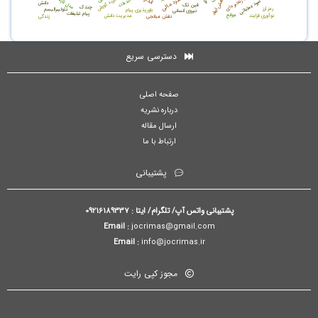
فروشگاه زنجیره ای
مرکز خرید کورش
مدل تاپسیس
عملکرد مالی
کاهش ابعاد
خدمات
سود عملیاتی
دانش
فین تک
چندک
رمز ارز
نئولیبرالیسم
باورپذیری پیام
نیروی انسانی
پیام تبلیغات
موانع
نوآوری فرایند
مديريت دانش
نقش میانجی
زندگی
دسترسی سریع
صفحه اصلی
درباره نشریه
ارسال مقاله
ارتباط با ما
پشتیبانی
پشتیبانی واتس آپ/ تلگرام/ ایتا : 09216189337
Email :
jocrimas@gmail.com
Email :
info@jocrimas.ir
مجوز کپی رایت