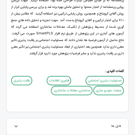
پرسشنامه که بر مبنای مقیاس لیکرت طراحی شده بود، استفاده گردید. جهت بررسی
روایی پرسشنامه از اعتبار محتوا و تحلیل عاملی بهره برده شد و برای بررسی پایایی ابزار از
روش آلفای کرونباخ و همچنین، روش پایایی ترکیبی نیز استفاده گردید. که مقادیر بیش از
7/0 برای اعتبار ترکیبی و الفای کرونباخ بدست آمد. جهت ﺗﺠﺰﯾﻪ و ﺗﺤﻠﯿﻞ داده ﻫﺎي ﺟﻤﻊ
آوري ﺷـﺪه از ﻣﺤـﯿﻂ ﭘـﮋوﻫﺶ از ﺗﮑﻨﯿـﮏ ﻣﻌـﺎدﻻت ﺳﺎﺧﺘﺎري اﺳﺘﻔﺎده ﻣﯽ ﮔﺮدد که
آزمون های آماری در این پژوهش از طریق نرم افزار SmartPLS صورت می گرفت.
نتاج حاصل از آزمون فرضیه ها نشان دادند که مسئولیت اجتماعی بر رقابت پذیری تاثیر
معنی داری ندارد همچنین بعد اختیاری از ابعاد مسئولیت پذیری اجتماعی نیز تاثیر معنی
داری بر رقابت پذیری ندارد و سایر فرضیات پژوهش مورد تایید قرار گرفتند.
کلمات کلیدی :
مسئولیت پذیری اجتماعی
فناوری اطلاعات
رقابت پذیری
صنعت خودرو سازی
مدلسازی معادلات ساختاری.
فایل ها