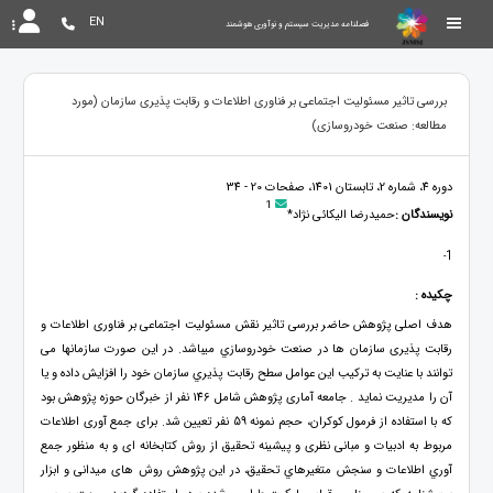
EN
فصلنامه مدیریت سیستم و نوآوری هوشمند
بررسی تاثیر مسئولیت اجتماعی بر فناوری اطلاعات و رقابت پذیری سازمان (مورد
مطالعه: صنعت خودروسازی)
دوره 4، شماره 2، تابستان 1401، صفحات 20 - 34
1
نویسندگان :
حمیدرضا الیکائی نژاد*
1
-
چکیده :
هدف اصلی پژوهش حاضر بررسی تاثیر نقش مسئولیت اجتماعی بر فناوری اطلاعات و
رقابت پذیری سازمان ها در صنعت خودروسازي میباشد. در این صورت سازمانها می
توانند با عنایت به ترکیب این عوامل سطح رقابت پذیري سازمان خود را افزایش داده و یا
آن را مدیریت نماید . جامعه آماری پژوهش شامل 146 نفر از خبرگان حوزه پژوهش بود
که با استفاده از فرمول کوکران، حجم نمونه 59 نفر تعیین شد. برای جمع آوری اطلاعات
مربوط به ادبیات و مبانی نظری و پیشینه تحقیق از روش كتابخانه ای و به منظور جمع
آوري اطلاعات و سنجش متغیرهاي تحقیق، در این پژوهش روش های میدانی و ابزار