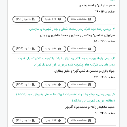
سحر صدرائی* و احمد ودادی
صفحات 14 - 36
مشاهده مقاله
666 بازدید
دانلود (PDF)
3. بررسی رابطه برند کارکنان بر رضایت شغلی و رفتار شهروندی سازمانی
سیدبیژن هاشمی* و فتانه یاراحمدی و محمد طاهری روزبهانی
صفحات 37 - 65
مشاهده مقاله
698 بازدید
دانلود (PDF)
4. بررسی رابطه بین سرمایه دانشی و ارزش شرکت با توجه به نقش تعدیلی قدرت
مدیر عامل در شرکت های پذیرفته شده در بورس اوراق بهادار تهران
جواد باقری و محسن هاشمی گهر* و جلیل بیطاری
صفحات 66 - 73
مشاهده مقاله
696 بازدید
دانلود (PDF)
5. بررسی علل و موانع رشد و ادامه حیات شهرک ها صنعتی به روش سودا(soda)
(مطالعه موردی شهرستان پاسارگاد)
حمید شاهبندر زاده* و محمدجواد آذرمهر
صفحات 74 - 91
مشاهده مقاله
684 بازدید
دانلود (PDF)