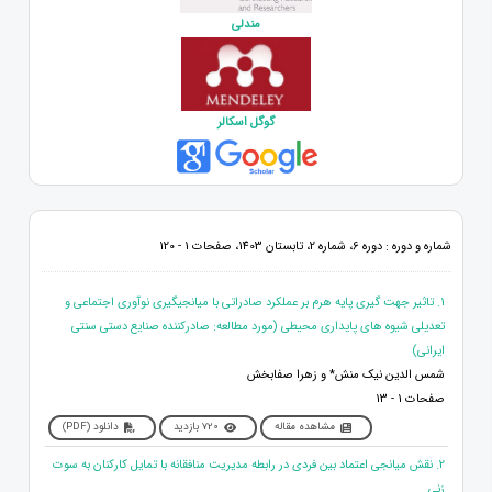
مندلی
گوگل اسکالر
شماره و دوره : دوره 6، شماره 2، تابستان 1403، صفحات 1 - 120
1. تاثیر جهت گیری پایه هرم بر عملکرد صادراتی با میانجیگیری نوآوری اجتماعی و
تعدیلی شیوه های پایداری محیطی (مورد مطالعه: صادرکننده صنایع دستی سنتی
ایرانی)
شمس الدین نیک منش* و زهرا صفابخش
صفحات 1 - 13
مشاهده مقاله
720 بازدید
دانلود (PDF)
2. نقش میانجی اعتماد بین فردی در رابطه مدیریت منافقانه با تمایل کارکنان به سوت
زنی