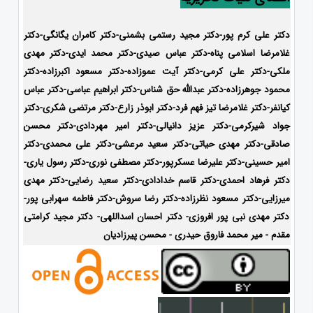
دکتر علی کرم پور-دکتر مجید رستمی بشمنی-
دکتر کامران یگانگی-دکتر
غلامرضا اسلامی پناه-دکتر عباس صیدی-دکتر محمد ایدی-
دکتر مهدی
ملکی-دکتر علی کرمی-دکتر آیت عموزاده-دکتر مسعود اکبرزاده-دکتر
محمود جوهرزاده-دکتر عبدالله حق شناس-دکتر ابراهیم عباسی-دکتر عباس
کیانفر-دکتر غلامرضا تیز فهم فرد-دکتر ابوذر زارع-دکتر مرتضی شکری-دکتر
جواد شیرکرمی-دکتر عزیز دانیالی-دکتر امیر مهردادی-دکتر محسن
صادقی-دکتر مهدی حیاتی-دکتر سعید مرعشی-دکتر علی محمدی-دکتر
امیر حسینی-دکتر علیرضا عسکرپور-دکتر مصطفی نوری-دکتر رسول یاری-
دکتر فرهاد احمدی-
دکتر قاسم خدادادی-دکتر سعید رضایی-دکتر مهدی
میرزایی-
دکتر مسعود نظرزاده-دکتر رضا سروش-دکتر فاطمه سهرابی پور-
دکتر مهدی نبی پور افروزی- دکتر احسان اسداللهی- دکتر مجید کرامتی
مقدم - میر محمد فاروق حیدری - محسن پیرزادیان