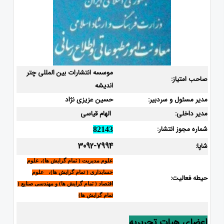
موسسه انتشارات بین المللی چتر
صاحب امتیاز:
اندیشه
مدیر مسئول و سردبیر:
حسین عزیزی نژاد
مدیر داخلی:
الهام قیاسی
شماره مجوز انتشار:
82143
3092-7994
شاپا:
علوم مدیریت ( تمام گرایش ها)، علوم
حسابداری ( تمام گرایش ها)، علوم
حیطه فعالیت:
اقتصاد ( تمام گرایش ها) و مهندسی صنایع (
تمام گرایش ها)
اعضای هیات تحریریه