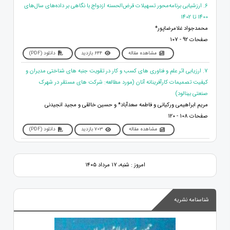
6. ارزشیابی برنامه‌محور تسهیلات قرض‌الحسنه ازدواج با نگاهی بر داده‌های سال‌های
1400 تا 1402
محمدجواد غلامرضاپور*
صفحات 92 - 107
مشاهده مقاله
644 بازدید
دانلود (PDF)
7. ارزیابی اثر علم و فناوری های کسب و کار در تقویت جنبه های شناختی مدیران و
کیفیت تصمیمات کارآفرینانه آنان (مورد مطالعه: شرکت های مستقر در شهرک
صنعتی بینالود)
مریم ابراهیمی ورکیانی و فاطمه سعدآباد* و حسین خالقی و مجید انجیدنی
صفحات 108 - 120
مشاهده مقاله
703 بازدید
دانلود (PDF)
امروز : شنبه، ۱۷ مرداد ۱۴۰۵
شناسنامه نشریه