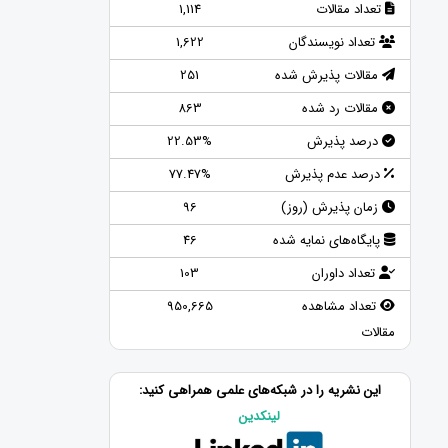
تعداد مقالات
1,114
تعداد نویسندگان
1,622
مقالات پذیرش شده
251
مقالات رد شده
863
درصد پذیرش
22.53%
درصد عدم پذیرش
77.47%
زمان پذیرش (روز)
96
پایگاه‌های نمایه شده
46
تعداد داوران
103
تعداد مشاهده
950,665
مقالات
این نشریه را در شبکه‌های علمی همراهی کنید:
لینکدین