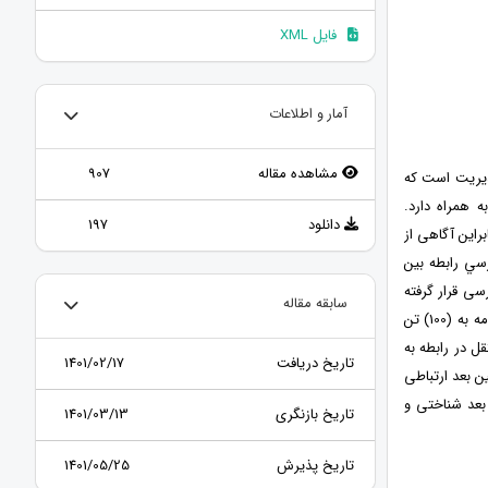
فایل XML
آمار و اطلاعات
مشاهده مقاله
907
دیریت است که
 همراه دارد.
دانلود
197
راین آگاهی از
ي رابطه‌ بین
سی قرار گرفته
سابقه مقاله
است. جامعه آماری این تحقیق را تمام کارمندان اداری و علمی دانشگاه آریا تشکیل میدهد. پرسشنامه به (100) تن
تی مستقل در رابطه به
تاریخ دریافت
1401/02/17
ن بعد ارتباطی
 بعد شناختی و
تاریخ بازنگری
1401/03/13
تاریخ پذیرش
1401/05/25