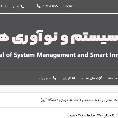
English
09216189337
تماس با ما
 سامانه
ارسال مقاله
داوران
تماس با ما
یت شغلی و تعهد سازمانی ( مطالعه موردی دانشگاه آریا)