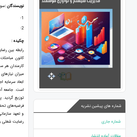
نویسندگان :
سون
1
-
2
-
چکیده :
رابطه بین رضا
کانون مباحثات
کارمندان هر سا
میزان نیازهای
ابعاد سرمایه ا
فرضیه‌های تحقی
شماره های پیشین نشریه
و تعهد سازمانی
شماره جاری
رضایت شغلی و 
مقالات آماده انتشار