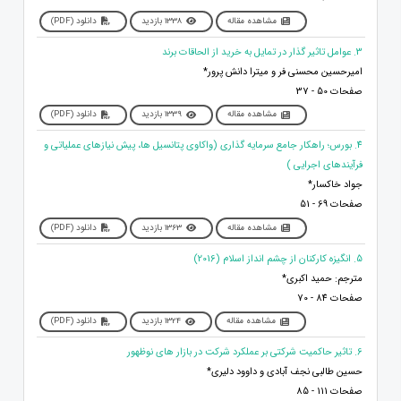
مشاهده مقاله
1338 بازدید
دانلود (PDF)
3. عوامل تاثیر گذار در تمایل به خرید از الحاقات برند
امیرحسین محسنی فر و میترا دانش پرور*
صفحات 50 - 37
مشاهده مقاله
1339 بازدید
دانلود (PDF)
4. بورس؛ راهکار جامع سرمایه گذاری (واکاوی پتانسیل ها، پیش نیازهای عملیاتی و
فرآیندهای اجرایی )
جواد خاکسار*
صفحات 69 - 51
مشاهده مقاله
1363 بازدید
دانلود (PDF)
5. انگیزه کارکنان از چشم انداز اسلام (2016)
مترجم: حمید اکبری*
صفحات 84 - 70
مشاهده مقاله
1324 بازدید
دانلود (PDF)
6. تاثیر حاکمیت شرکتی بر عملکرد شرکت در بازار های نوظهور
حسین طالبی نجف آبادی و داوود دلیری*
صفحات 111 - 85