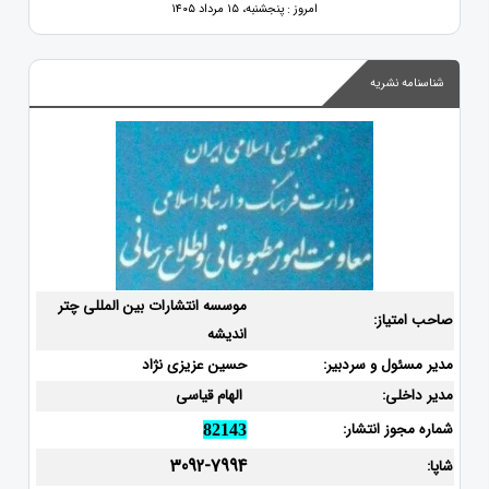
امروز : پنجشنبه، ۱۵ مرداد ۱۴۰۵
شناسنامه نشریه
موسسه انتشارات بین المللی چتر
صاحب امتیاز:
اندیشه
مدیر مسئول و سردبیر:
حسین عزیزی نژاد
مدیر داخلی:
الهام قیاسی
شماره مجوز انتشار:
82143
3092-7994
شاپا: