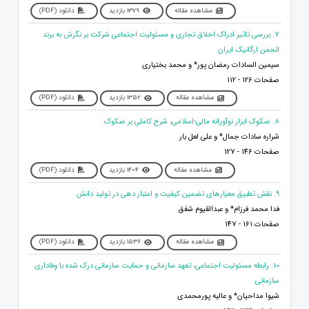
مشاهده مقاله
1379 بازدید
دانلود (PDF)
7. بررسی تاثیر ادراک اخلاق تجاری و مسئولیت اجتماعی شرکت بر نگرش به برند
انجمن ارگانیک ایران
سیمین السادات رمضان پور* و محمد بختیاری
صفحات 126 - 112
مشاهده مقاله
1352 بازدید
دانلود (PDF)
8. صکوک ابزار نوآورانه مالی-اسلامی، شرح کاملی بر صکوک
شراره سادات جمال* و علی لعل بار
صفحات 146 - 127
مشاهده مقاله
1404 بازدید
دانلود (PDF)
9. نقش تطبیق معیارهای تضمین کیفیت و اعتبار دهی در تولید دانش
فدا محمد فرزام* و عبدالقیوم شفق
صفحات 161 - 147
مشاهده مقاله
1536 بازدید
دانلود (PDF)
10. رابطه مسئولیت اجتماعی، تعهد سازمانی و حمایت سازمانی درک شده با وفاداری
سازمانی
شیوا مداحیان* و عالیه پورمحمدی