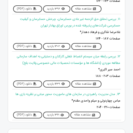
صفحات 173 - 162
مشاهده مقاله
1396 بازدید
دانلود (PDF)
11. بررسی تحقق حق الزحمه غیر عادی حسابرسان، چرخش حسابرسان و کیفیت
حسابرسی شرکت‌های پذیرفته شده در بورس اوراق بهادار تهران
غلامرضا شاکری و فرهاد دهدار*
صفحات 187 - 174
مشاهده مقاله
1302 بازدید
دانلود (PDF)
12. بررسی رابطه میان سیستم انضباط شغلی کارکنان و دستیابی به اهداف سازمانی
مطالعه موردی (دانشگاه ها و مؤسسات تحصیلات عالی خصوصی ولایت بلخ)
احمد سیر اکبری*
صفحات 203 - 188
مشاهده مقاله
1439 بازدید
دانلود (PDF)
13. مدل مدیریت راهبردی در سازمان های ماموریت محور مبتنی بر نظریه بازی ها
عباس چهاردولی و میثم واحدی مقدم*
صفحات 220 - 204
مشاهده مقاله
1361 بازدید
دانلود (PDF)