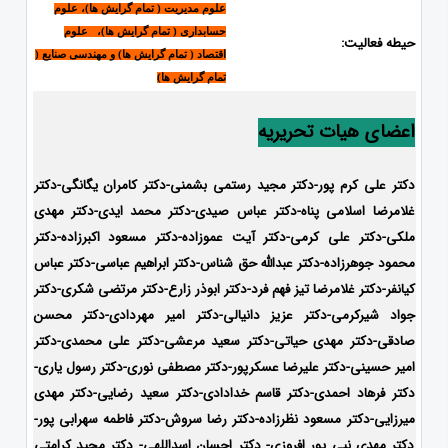
علوم مدیریت ( تمام گرایش ها)، علوم
حسابداری ( تمام گرایش ها)، علوم
حیطه فعالیت:
اقتصاد ( تمام گرایش ها) و مهندسی صنایع (
تمام گرایش ها)
اعضای هیات تحریریه
دکتر علی کرم پور-دکتر مجید رستمی بشمنی-
دکتر کامران یگانگی-دکتر
غلامرضا اسلامی پناه-دکتر عباس صیدی-دکتر محمد ایدی-
دکتر مهدی
ملکی-دکتر علی کرمی-دکتر آیت عموزاده-دکتر مسعود اکبرزاده-دکتر
محمود جوهرزاده-دکتر عبدالله حق شناس-دکتر ابراهیم عباسی-دکتر عباس
کیانفر-دکتر غلامرضا تیز فهم فرد-دکتر ابوذر زارع-دکتر مرتضی شکری-دکتر
جواد شیرکرمی-دکتر عزیز دانیالی-دکتر امیر مهردادی-دکتر محسن
صادقی-دکتر مهدی حیاتی-دکتر سعید مرعشی-دکتر علی محمدی-دکتر
امیر حسینی-دکتر علیرضا عسکرپور-دکتر مصطفی نوری-دکتر رسول یاری-
دکتر فرهاد احمدی-
دکتر قاسم خدادادی-دکتر سعید رضایی-دکتر مهدی
میرزایی-
دکتر مسعود نظرزاده-دکتر رضا سروش-دکتر فاطمه سهرابی پور-
دکتر مهدی نبی پور افروزی- دکتر احسان اسداللهی- دکتر مجید کرامتی