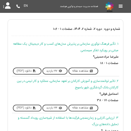
EN
فصلنامه مدیریت سیستم و نوآوری هوشمند
شماره و دوره : دوره 7، شماره 2، 1404، صفحات 1 - 106
1. تأثیر فرهنگ نوآوری سازمانی بر پذیرش مدل‌های کسب و کار دیجیتال: یک مطالعه
مبتنی بر رویکرد تفکر سیستمی
علیرضا مرادحسینی*
صفحات 1 - 18
مشاهده مقاله
197 بازدید
دانلود (PDF)
2. تاثیر توانمندسازی و آموزش کارکنان بر تعهد سازمانی، عملکرد و کار تیمی در بین
کارکنان بانک گردشگری شهر یاسوج
اسماعیل فوقی*
صفحات 17 - 38
مشاهده مقاله
194 بازدید
دانلود (PDF)
3. ارزیابی کارایی و زمان‌سنجی فرآیندها با استفاده از شبیه‌سازی رویداد گسسته و
تحلیل داده‌های بزرگ
محمد سیفی*