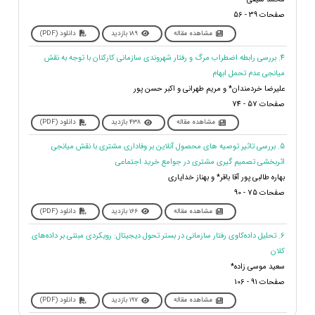
صفحات 39 - 56
مشاهده مقاله
189 بازدید
دانلود (PDF)
4. بررسی رابطه اضطراب مرگ و رفتار شهروندی سازمانی کارکنان با توجه به نقش
میانجی عدم تحمل ابهام
علیرضا خردمندان* و مریم طهرانی و اکبر حسن پور
صفحات 57 - 74
مشاهده مقاله
438 بازدید
دانلود (PDF)
5. بررسی تاثیر توصیه های محصول آنلاین بر وفاداری مشتری با نقش میانجی
اثربخشی تصمیم گیری مشتری در جوامع خرید اجتماعی
بهاره طالبی پور آقا باقر* و بهناز خدایاری
صفحات 75 - 90
مشاهده مقاله
166 بازدید
دانلود (PDF)
6. تحلیل داده‌کاوی رفتار سازمانی در بستر تحول دیجیتال: رویکردی مبتنی بر داده‌های
کلان
سعید موسی زاده*
صفحات 91 - 106
مشاهده مقاله
197 بازدید
دانلود (PDF)