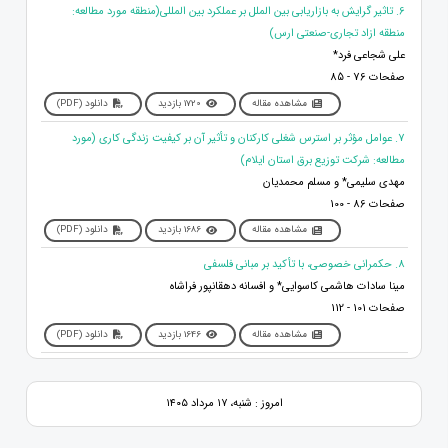
6. تاثیر گرایش به بازاریابی بین الملل بر عملکرد بین المللی(منطقه مورد مطالعه:
منطقه ازاد تجاری-صنعتی ارس)
علی شجاعی فرد*
صفحات 76 - 85
مشاهده مقاله
1720 بازدید
دانلود (PDF)
7. عوامل مؤثر بر استرس شغلی کارکنان و تأثیر آن بر کیفیت زندگی کاری (مورد
مطالعه: شرکت توزیع برق استان ایلام)
مهدی سلیمی* و مسلم محمدیان
صفحات 86 - 100
مشاهده مقاله
1686 بازدید
دانلود (PDF)
8. حکمرانی خصوصی، با تأکید بر مبانی فلسفی
مینا سادات هاشمی کاسوایی* و افسانه دهقانپور فراشاه
صفحات 101 - 112
مشاهده مقاله
1646 بازدید
دانلود (PDF)
امروز : شنبه، ۱۷ مرداد ۱۴۰۵