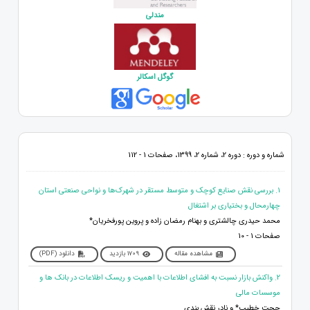
مندلی
گوگل اسکالر
شماره و دوره : دوره 2، شماره 2، 1399، صفحات 1 - 112
1. بررسی نقش صنایع کوچک و متوسط مستقر در شهرک‌ها و نواحی صنعتی استان
چهارمحال و بختیاری بر اشتغال
محمد حیدری چالشتری و بهنام رمضان زاده و پروین پورفخریان*
صفحات 1 - 10
مشاهده مقاله
1709 بازدید
دانلود (PDF)
2. واکنش بازار نسبت به افشای اطلاعات با اهمیت و ریسک اطلاعات در بانک ها و
موسسات مالی
حجت خطیب* و نادر نقش بندی