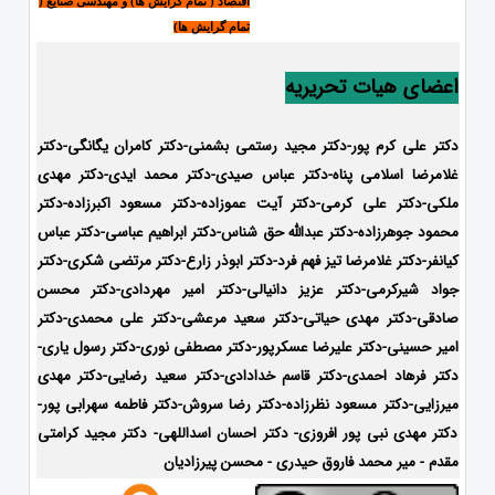
اقتصاد ( تمام گرایش ها) و مهندسی صنایع (
تمام گرایش ها)
اعضای هیات تحریریه
دکتر علی کرم پور-دکتر مجید رستمی بشمنی-
دکتر کامران یگانگی-دکتر
غلامرضا اسلامی پناه-دکتر عباس صیدی-دکتر محمد ایدی-
دکتر مهدی
ملکی-دکتر علی کرمی-دکتر آیت عموزاده-دکتر مسعود اکبرزاده-دکتر
محمود جوهرزاده-دکتر عبدالله حق شناس-دکتر ابراهیم عباسی-دکتر عباس
کیانفر-دکتر غلامرضا تیز فهم فرد-دکتر ابوذر زارع-دکتر مرتضی شکری-دکتر
جواد شیرکرمی-دکتر عزیز دانیالی-دکتر امیر مهردادی-دکتر محسن
صادقی-دکتر مهدی حیاتی-دکتر سعید مرعشی-دکتر علی محمدی-دکتر
امیر حسینی-دکتر علیرضا عسکرپور-دکتر مصطفی نوری-دکتر رسول یاری-
دکتر فرهاد احمدی-
دکتر قاسم خدادادی-دکتر سعید رضایی-دکتر مهدی
میرزایی-
دکتر مسعود نظرزاده-دکتر رضا سروش-دکتر فاطمه سهرابی پور-
دکتر مهدی نبی پور افروزی- دکتر احسان اسداللهی- دکتر مجید کرامتی
مقدم - میر محمد فاروق حیدری - محسن پیرزادیان