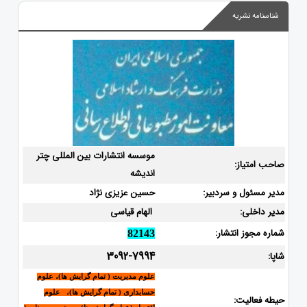
شناسنامه نشریه
موسسه انتشارات بین المللی چتر
صاحب امتیاز:
اندیشه
مدیر مسئول و سردبیر:
حسین عزیزی نژاد
مدیر داخلی:
الهام قیاسی
شماره مجوز انتشار:
82143
3092-7994
شاپا:
علوم مدیریت ( تمام گرایش ها)، علوم
حسابداری ( تمام گرایش ها)، علوم
حیطه فعالیت: