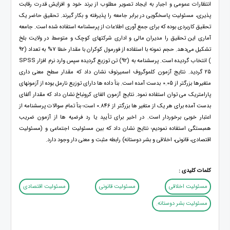
انتظارات عمومی و اجبار به ایجاد تصویر مطلوب از برند خود و افزایش قدرت رقابت
پذیری، مسئولیت پاسخگویی در برابر جامعه را پذیرفته و بکار گیرند. تحقیق حاضر یک
تحقیق کاربردی بوده که برای جمع آوری اطلاعات از پرسشنامه استفاده شده است. جامعه
آماری این تحقیق را مدیران مالی و اداری شرکتهای کوچک و متوسط در ولایت بلخ
تشکیل می‌دهد. حجم نمونه با استفاده از فورمول کوکران با مقدار خطا 7% به تعداد (92
) انتخاب گردیده است. پرسشنامه به (92) تن توزیع گردیده سپس وارد نرم افزار SPSS
25 گردید. نتایج آزمون کلموگروف اسمیرنوف نشان داد که مقدار سطح معنی داری
متغیرها بزرگتر از 0.05 بدست آمده است. بناً داده ها دارای توزیع نارمل بوده از آزمونهای
پارامتریک می توان استفاده نمود. نتایج آزمون الفای کرونباخ نشان داد که مقدار آلفای
بدست آمده برای هر یک از متغیر ها بزرگتر از 0.846 است؛ بناً تمام سوالات پرسشنامه از
اعتبار خوبی برخوردار است. در اخیر برای تأیید یا رد فرضیه ها از آزمون ضریب
همبستگی استفاده نمودیم؛ نتایج نشان داد که بین مسئولیت اجتماعی و (مسئولیت
اقتصادی، قانونی، اخلاقی و بشر دوستانه) رابطه مثبت و معنی دار وجود دارد.
کلمات کلیدی :
مسئولیت اخلاقی
مسئولیت قانونی
مسئولیت اقتصادی
مسئولیت بشر دوستانه.