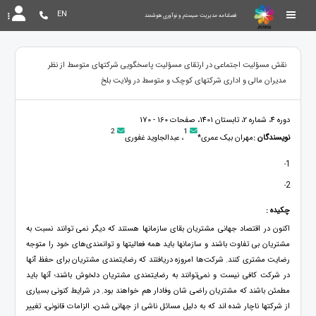
EN
فصلنامه مدیریت سیستم و نوآوری هوشمند
نقش مسؤلیت اجتماعی در ارتقای مسؤلیت پاسخگویی شرکتهای متوسط از نظر
مدیران مالی و اداری شرکتهای کوچک و متوسط در ولایت بلخ
دوره 4، شماره 2، تابستان 1401، صفحات 160 - 170
2
1
نویسندگان :
مهران بیک عمری*
، عبدالجاوید غفوری
1
-
2
-
چکیده :
اکنون در اقتصاد جهانی مشتریان بقای سازمانها هستند که دیگر نمی توانند نسبت به
مشتریان بی تفاوت باشند و سازمانها باید همه فعالیتها و توانمندی‌های خود را متوجه
رضایت مشتری کنند. شرکت‌ها امروزه دریافتند که رضایتمندی مشتریان برای حفظ آنها
در شرکت کافی نیست و نمی‌توانند به رضایتمندی مشتریان دلخوش باشند؛ آنها باید
مطمئن باشند که مشتریان راضی شان وفادار هم خواهند بود. در شرایط کنونی بسیاری
از شرکتها ناچار شده اند که به دلیل مسائل ناشی از جهانی شدن، الزامات قانونی، تغییر