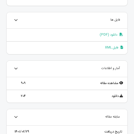
فایل ها
دانلود (PDF)
فایل XML
آمار و اطلاعات
مشاهده مقاله
909
دانلود
204
سابقه مقاله
تاریخ دریافت
1401/02/29