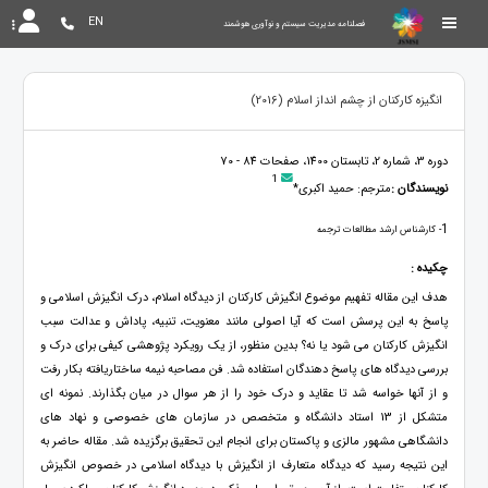
EN
فصلنامه مدیریت سیستم و نوآوری هوشمند
انگیزه کارکنان از چشم انداز اسلام (2016)
دوره 3، شماره 2، تابستان 1400، صفحات 84 - 70
1
نویسندگان :
مترجم: حمید اکبری*
1
- کارشناس ارشد مطالعات ترجمه
چکیده :
هدف این مقاله تفهیم موضوع انگیزش کارکنان از دیدگاه اسلام، درک انگیزش اسلامی و
پاسخ به این پرسش است که آیا اصولی مانند معنویت، تنبیه، پاداش و عدالت سبب
انگیزش کارکنان می شود یا نه؟ بدین منظور، از یک رویکرد پژوهشی کیفی برای درک و
بررسی دیدگاه های پاسخ دهندگان استفاده شد. فن مصاحبه نیمه ساختاریافته بکار رفت
و از آنها خواسه شد تا عقاید و درک خود را از هر سوال در میان بگذارند. نمونه ای
متشکل از 13 استاد دانشگاه و متخصص در سازمان های خصوصی و نهاد های
دانشگاهی مشهور مالزی و پاکستان برای انجام این تحقیق برگزیده شد. مقاله حاضر به
این نتیجه رسید که دیدگاه متعارف از انگیزش با دیدگاه اسلامی در خصوص انگیزش