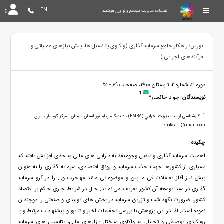
EN
فصلنامه مدیریت سیستم و نوآوری هوشمند
بورس؛ راهکار جامع سرمایه گذاری (واکاوی پتانسیل ها، پیش نیازهای عملیاتی و
فرآیندهای اجرایی )
دوره 3، شماره 2، تابستان 1400، صفحات 69 - 51
1
نویسندگان :
جواد خاکسار*
1
- کارشناسی ارشد مديريت اجرايي (EMBA) ، دانشگاه پیام نور استان سمنان - مرکز گرمسار ، ایران -
khaksar.j@gmail.com
چکیده :
اهمیت سرمایه گذاری و تبدیل وجوه نقد به دارایی های مالی به حدی افزایش یافته که
بسیاری از کشورها جهت جذب سرمایه و رونق اقتصادی، سرمایه گذاری را به عنوان
پیش نیاز آغاز تعاملات فی ما بین و موضوعاتی مانند مهاجرت و... را در گرو سرمایه
گذاری در سبد توسعه آن کشور تعریف می نماید. حال در شرایط جاری حاکم بر اقتصاد
کشور، ضرورت نگهداشت و تزریق سرمایه در بخش های تولیدی و صنعتی را دوچندان
نموده است. لذا در این پژوهش با بررسی تحقیقات اخیر و نتایج و پیشنهادات مرتبط و با
رویکردی توصیفی و تحلیلی به واکاوی ساختار بازارهای مالی، پتانسیل های سرمایه