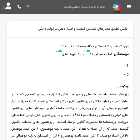
EN
فصلنامه مدیریت سیستم و نوآوری هوشمند
نقش تطبیق معیارهای تضمین کیفیت و اعتبار دهی در تولید دانش
دوره 3، شماره 2، تابستان 1400، صفحات 161 - 147
2
1
نویسندگان :
فدا محمد فرزام*
، عبدالقیوم شفق
1
- 1
2
- 7
چکیده :
پژوهش حاضر باهدف شناسایی و دریافت نقش تطبیق معیارهای تضمین کیفیت و
اعتبار دهی در تولید دانش در پوهنتون های دولتی افغانستان انجام شد. تحقیق از نوع
کاربردی و روش آن از نوع پیمایشی می‌باشد، جامعۀ آماری موردنظر اساتید پوهنتون
های دولتی افغانستان و تعداد نمونه‌ها 79 استاد بر حال پوهنتون های دولتی افغانستان
می‌باشد. پرسشنامه‌ها به‌صورت آنلاین توسط اساتید از پوهنتون های مختلف تکمیل
گردیده است، که از آن جمله به تعداد 1 تن استاد با رتبه پوهندوی، 8 تن استاد پوهنمل
42 تن استاد پوهنیار، 22 تن استاد نامزد پوهنیار و 6 تن از استادان به رتبه پوهیالی در