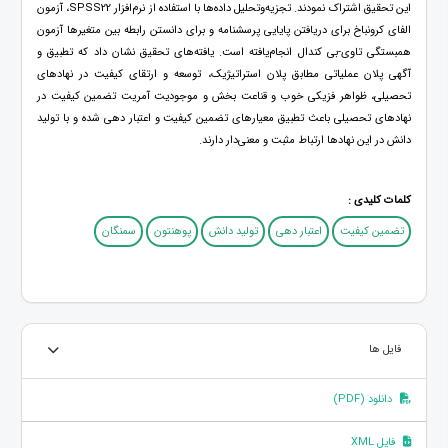
این تحقیق اشتراک نمودند. تجزیه‌وتحلیل داده‌ها با استفاده از نرم‌افزار SPSS22، آزمون
الفای کرونباخ برای دریافتن پایایی پرسشنامه و برای دانستن رابطه بین متغیرها آزمون
همبستگی تاوی-بی کندال انجام‌یافته است. یافته‌های تحقیق نشان داد که تطبیق و
آگهی پلان عملیاتی مطابق پلان استراتیژیک، توسعه و ارتقای کیفیت در نهادهای
تحصیلی، ظواهر فزیکی خوب و قناعت بخش و موجودیت آمریت تضمین کیفیت در
نهادهای تحصیلی باعث تطبیق معیارهای تضمین کیفیت و اعتبار دهی شده و با تولید
دانش در این نهادها ارتباط مثبت و معنی‌دار دارند.
کلمات کلیدی :
تضمین کیفیت
اعتبار دهی
تولید دانش
پوهنتون
سمنگان
فایل ها
دانلود (PDF)
فایل XML