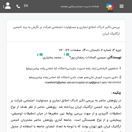
EN
فصلنامه مدیریت سیستم و نوآوری هوشمند
بررسی تاثیر ادراک اخلاق تجاری و مسئولیت اجتماعی شرکت بر نگرش به برند انجمن
ارگانیک ایران
دوره 3، شماره 2، تابستان 1400، صفحات 126 - 112
2
1
نویسندگان :
سیمین السادات رمضان پور*
، محمد بختیاری
1
- دانشجوی کارشناسی ارشد رشته مدیریت بازاریابی،دانشگاه آزاد اسلامی واحد ورامین-پیشوا
2
- دکتری مدیریت آموزش عالی،عضو هیئت علمی دانشگاه آزاد اسلامی واحد ورامین-پیشوا
marefat135@yahoo.comsiminsadat.rmzpr@gmail.com/09120276976
چکیده :
در پژوهش حاضر به بررسی تاثیر ادراک اخلاق تجاری و مسئولیت اجتماعی شرکت بر
نگرش به برند انجمن ارگانیک ایران پرداخته شد. پژوهش حاضر از نظر هدف از نوع
تحقیقات کاربردی و از جهت بررسی روابط بین متغیرها در میان تحقیقات توصیفی-
پیمایشی و از نوع همبستگی است. جامعه آماري پژوهش حاضر مشتریان انجمن
ارگانیک ایران شهر تهران بودند كه با توجه به تعداد اعضای جامعه با استفاده از جدول