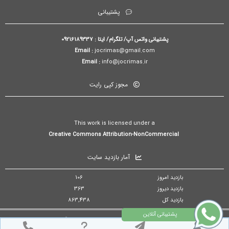
پشتیبانی
پشتیبانی واتس آپ/ تلگرام/ ایتا : 09216189337
Email :
jocrimas@gmail.com
Email :
info@jocrimas.ir
مجوز کپی رایت
This work is licensed under a
Creative Commons Attribution-NonCommercial
آمار بازدید سایت
بازدید امروز
106
بازدید دیروز
363
بازدید کل
863,438
تمام حقوق مادی و معنوی برای فصلنامه مدیریت سیستم و نوآوری هوشمند محفوظ است. © ۱۴۰۵
طراح سایت :
آسان ژورنال
© ۱۴۰۵ - 1392 نسخه 5.5