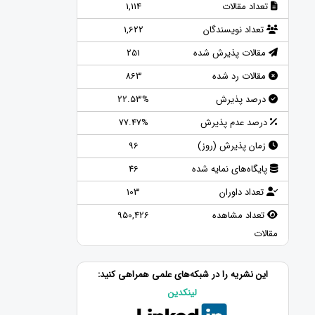
تعداد مقالات
1,114
تعداد نویسندگان
1,622
مقالات پذیرش شده
251
مقالات رد شده
863
درصد پذیرش
22.53%
درصد عدم پذیرش
77.47%
زمان پذیرش (روز)
96
پایگاه‌های نمایه شده
46
تعداد داوران
103
تعداد مشاهده
950,426
مقالات
این نشریه را در شبکه‌های علمی همراهی کنید:
لینکدین