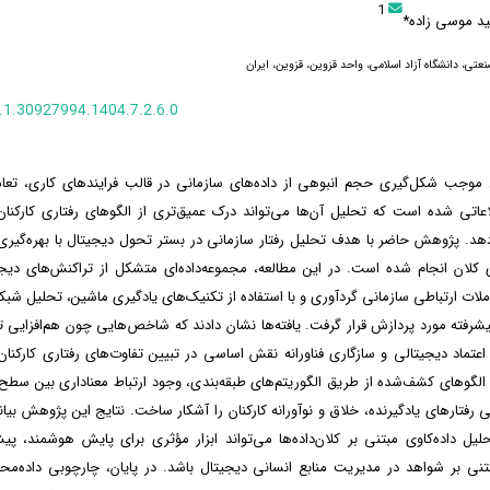
1
د موسی زاده*
عتی، دانشگاه آزاد اسلامی، واحد قزوین، قزوین، ایران
1.30927994.1404.7.2.6.0
موجب شکل‌گیری حجم انبوهی از داده‌های سازمانی در قالب فرایندهای کاری، تعام
اعاتی شده است که تحلیل آن‌ها می‌تواند درک عمیق‌تری از الگوهای رفتاری کارکنان
دهد. پژوهش حاضر با هدف تحلیل رفتار سازمانی در بستر تحول دیجیتال با بهره‌گیری ا
ی کلان انجام شده است. در این مطالعه، مجموعه‌داده‌ای متشکل از تراکنش‌های دیجی
ات ارتباطی سازمانی گردآوری و با استفاده از تکنیک‌های یادگیری ماشین، تحلیل شبک
شرفته مورد پردازش قرار گرفت. یافته‌ها نشان دادند که شاخص‌هایی چون هم‌افزایی ت
عتماد دیجیتالی و سازگاری فناورانه نقش اساسی در تبیین تفاوت‌های رفتاری کارکنا
 الگوهای کشف‌شده از طریق الگوریتم‌های طبقه‌بندی، وجود ارتباط معناداری بین سطح
ی رفتارهای یادگیرنده، خلاق و نوآورانه کارکنان را آشکار ساخت. نتایج این پژوهش بیا
حلیل داده‌کاوی مبتنی بر کلان‌داده‌ها می‌تواند ابزار مؤثری برای پایش هوشمند، پیش
تنی بر شواهد در مدیریت منابع انسانی دیجیتال باشد. در پایان، چارچوبی داده‌محو