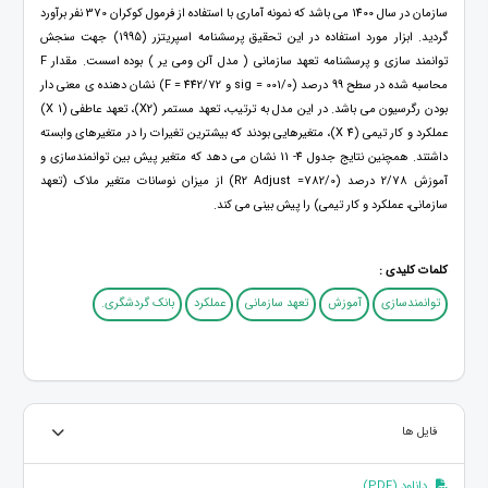
سازمان در سال 1400 می باشد که نمونه آماری با استفاده از فرمول کوکران 370 نفر برآورد
گردید. ابزار مورد استفاده در این تحقیق پرسشنامه اسپریتزر (1995) جهت سنجش
توانمند سازی و پرسشنامه تعهد سازمانی ( مدل آلن ومی یر ) بوده اسست. مقدار F
محاسبه شده در سطح 99 درصد (001/0 = sig و 442/72 = F) نشان دهنده ی معنی دار
بودن رگرسیون می باشد. در این مدل به ترتیب، تعهد مستمر (X2)، تعهد عاطفی (X 1)
عملکرد و کار تیمی (X 4)، متغیرهایی بودند که بیشترین تغیرات را در متغیرهای وابسته
داشتند. همچنین نتایج جدول 4- 11 نشان می دهد که متغیر پیش بین توانمندسازی و
آموزش 2/78 درصد (782/0= R2 Adjust) از میزان نوسانات متغیر ملاک (تعهد
سازمانی، عملکرد و کار تیمی) را پیش بینی می کند.
کلمات کلیدی :
توانمندسازی
آموزش
تعهد سازمانی
عملکرد
بانک گردشگری.
فایل ها
دانلود (PDF)