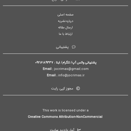
صفحه اصلی
درباره نشریه
ارسال مقاله
ارتباط با ما
پشتیبانی
پشتیبانی واتس آپ/ تلگرام/ ایتا : 09216189337
Email :
jocrimas@gmail.com
Email :
info@jocrimas.ir
مجوز کپی رایت
This work is licensed under a
Creative Commons Attribution-NonCommercial
آمار بازدید سایت