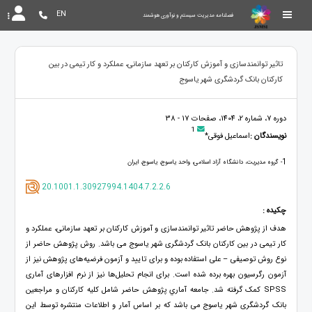
EN
فصلنامه مدیریت سیستم و نوآوری هوشمند
تاثیر توانمندسازی و آموزش کارکنان بر تعهد سازمانی، عملکرد و کار تیمی در بین
کارکنان بانک گردشگری شهر یاسوج
دوره 7، شماره 2، 1404، صفحات 17 - 38
1
نویسندگان :
اسماعیل فوقی*
1
- گروه مدیریت، دانشگاه آزاد اسلامی، واحد یاسوج، یاسوج، ایران
20.1001.1.30927994.1404.7.2.2.6
چکیده :
هدف از پژوهش حاضر تاثیر توانمندسازی و آموزش کارکنان بر تعهد سازمانی، عملکرد و
کار تیمی در بین کارکنان بانک گردشگری شهر یاسوج می باشد. روش پژوهش حاضر از
نوع روش توصیفی – علی استفاده بوده و برای تایید و آزمون فرضیه‌های پژوهش نیز از
آزمون رگرسیون بهره برده شده است. برای انجام تحلیل‌ها نیز از نرم افزارهای آماری
SPSS کمک گرفته شد. جامعه آماري پژوهش حاضر شامل کلیه کارکنان و مراجعین
بانک گردشگری شهر یاسوج می باشد که بر اساس آمار و اطلاعات منتشره توسط این