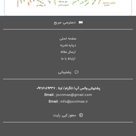
سیستماتیک
نوآوری فرایند
استخدام
حل مسئله
اهرمی
نوآوری محصول
تهران
تحريم
تسهیم دانش
اثر پروانه ای
دسترسی سریع
صفحه اصلی
درباره نشریه
ارسال مقاله
ارتباط با ما
پشتیبانی
پشتیبانی واتس آپ/ تلگرام/ ایتا : 09216189337
Email :
jocrimas@gmail.com
Email :
info@jocrimas.ir
مجوز کپی رایت