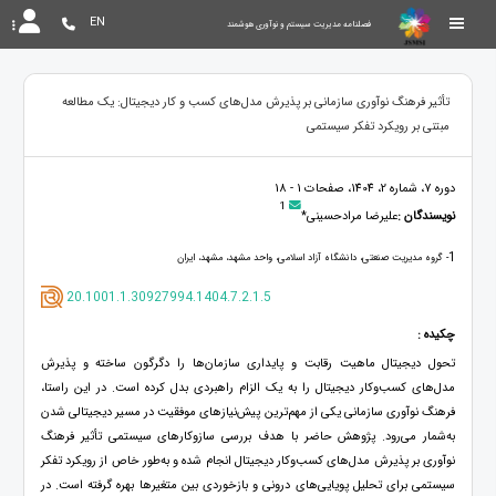
EN
فصلنامه مدیریت سیستم و نوآوری هوشمند
تأثیر فرهنگ نوآوری سازمانی بر پذیرش مدل‌های کسب و کار دیجیتال: یک مطالعه
مبتنی بر رویکرد تفکر سیستمی
دوره 7، شماره 2، 1404، صفحات 1 - 18
1
نویسندگان :
علیرضا مرادحسینی*
1
- گروه مدیریت صنعتی، دانشگاه آزاد اسلامی، واحد مشهد، مشهد، ایران
20.1001.1.30927994.1404.7.2.1.5
چکیده :
تحول دیجیتال ماهیت رقابت و پایداری سازمان‌ها را دگرگون ساخته و پذیرش
مدل‌های کسب‌وکار دیجیتال را به یک الزام راهبردی بدل کرده است. در این راستا،
فرهنگ نوآوری سازمانی یکی از مهم‌ترین پیش‌نیازهای موفقیت در مسیر دیجیتالی شدن
به‌شمار می‌رود. پژوهش حاضر با هدف بررسی سازوکارهای سیستمی تأثیر فرهنگ
نوآوری بر پذیرش مدل‌های کسب‌وکار دیجیتال انجام شده و به‌طور خاص از رویکرد تفکر
سیستمی برای تحلیل پویایی‌های درونی و بازخوردی بین متغیرها بهره گرفته است. در