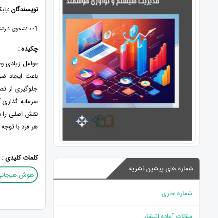
نویسندگان :
باب
1
- دانشجوی کارشناسی ارشدT رشته مدیریت بازرگانی - بازاریابی ،موسسه آموزش 
چکیده :
عوامل زیادی و
باعث ایجاد ضر
جلوگیری از تص
سرمایه گذاری آ
نقش اصلی را دا
هر فرد با توجه
کلمات کلیدی :
شماره های پیشین نشریه
هوش هیجانی
شماره جاری
مقالات آماده انتشار