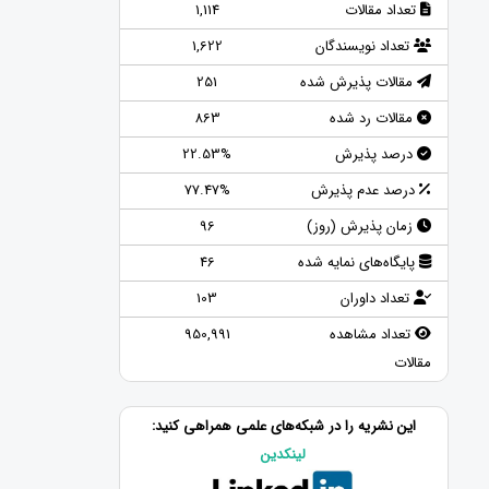
تعداد مقالات
1,114
تعداد نویسندگان
1,622
مقالات پذیرش شده
251
مقالات رد شده
863
درصد پذیرش
22.53%
درصد عدم پذیرش
77.47%
زمان پذیرش (روز)
96
پایگاه‌های نمایه شده
46
تعداد داوران
103
تعداد مشاهده
950,991
مقالات
این نشریه را در شبکه‌های علمی همراهی کنید:
لینکدین