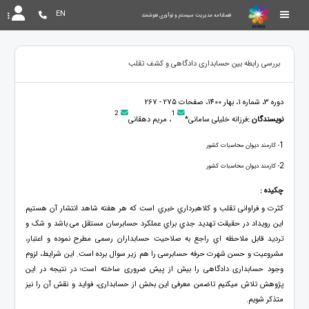
EN
فصلنامه مدیریت سیستم و نوآوری هوشمند
بررسی رابطه بین حسابداری دادگاهی و کشف تقلب
دوره 3، شماره 1، بهار 1400، صفحات 275 - 267
2
1
نویسندگان :
فرزانه خلیلی سامانی*
، مریم دهقانی
1
- کارمند دیوان محاسبات کشور
2
- کارمند دیوان محاسبات کشور
چکیده :
کثرت و فراوانی تقلب و کلاهبرداري خبري است که هر هفته شاهد انتشار آن هستیم
این رویداد در حقیقت تهدید جدي براي عملکرد حسابرسان مستقل می باشد و شک و
تردید قابل ملاحظه اي راجع به صلاحیت حسابداران رسمی مطرح نموده و اعتبار،
مشروعیت و حسن شهرت حرفه حسابرسی را هم زیر سوال برده است. این شرایط، لزوم
وجود حسابداری دادگاهی را بیش از پیش ضروری ساخته است؛ در نتیجه در این
پژوهش تلاش میکنیم تاضمن معرفی این بخش از حسابداری، فواید و نقش آن را نیز
متذکر شویم.