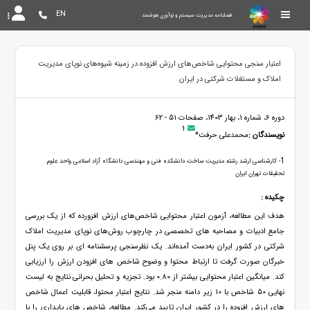
EN
فصلنامه مدیریت سیستم و نوآوری هوشمند
اعتبار سنجی محتوایی شاخص‌های ارزش افزوده در زمینه شیوه‌های نوپای مدیریت
املاک و مستغلات شرکتی در ایران
دوره 6، شماره 1، بهار 1403، صفحات 51 - 62
1
نویسندگان :
محمدعلی حرفت*
1
- کارشناسی ارشد رشته مدیریت ساخت دانشکده فنی و مهندسی دانشگاه آزاد اسلامی واحد علوم
تحقیقات تهران ایران
چکیده :
هدف این مطالعه، آزمون اعتبار محتوایی شاخص‌های ارزش افزورده که از یک بررسی
جامع ادبیات و مصاحبه‌ های تخصصی در چارچوب روش‌های نوپای مدیریت املاک
شرکتی در کشور ایران به‌دست آمده‌اند. یک نظرسنجی پرسشنامه ‌ای بر روی یک پنل
خبرگان صورت گرفت تا ارتباط محتوا و وضوح شاخص ‌های افزودن ارزش را ارزیابی
کند. میانگین اعتبار محتوایی بیشتر از 0.80 بود. تجزیه و تحلیل بحرانی نتایج به لیست
نهایی 50 شاخص با 10 زیر دامنه منجر شد. نتایج اعتبار محتوا، قابلیت اعمال شاخص
‌های ارزش افزوده را در کشور ایران تایید می‌کند. مطالعه، شاخص ‌های پایداری را با