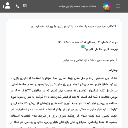
EN
فصلنامه مدیریت سیستم و نوآوری هوشمند
انتخاب سبد بهینه سهام با استفاده از تئوری بازیها با رویکرد منطق فازی
دوره 4، شماره 4، زمستان 1401، صفحات 75 - 93
1
نویسندگان :
منا علی اکبری*
1
- عضو هیات علمی دانشگاه آزاد اسلامی واحد نوشهر
چکیده :
هدف این تحقیق ارائه و حل مدل بهینه¬سازی سبد سهام با استفاده از تئوری بازی با
رویکرد منطق فازی است. روش انجام این پژوهش کاربردی-توصیفی است. جامعه آماری
نیز شامل کلیه شرکتهای تولیدی 5 صنعت برتر کشور که در سالهای 1392 تا 1400 در
بورس فعالیت داشته اند، است که بعد از فیلتر شدن تعداد 20 شرکت به عنوان نمونه مورد
مطالعه و بررسی قرار گرفت. در جمع آوری داده های پژوهش از روش کتابخانه ای و
گزارشات نرمافزار های اطلاعاتی بورس اوراق بهادار استفاده شده است. در تحقیق حاضر
جهت تعیین سبد بهینه سهام از رویکرد تئوری بازی در شرایط عدم قطعیت استفاده
میشود که ابتدا براساس استراتژی های بازیکنان بازار بورس، مدلهای ریاضی هر کدام از