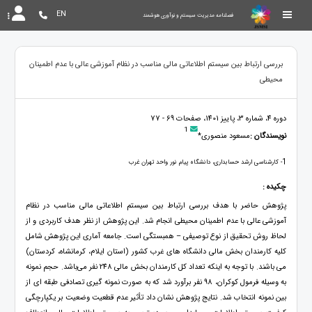
EN
فصلنامه مدیریت سیستم و نوآوری هوشمند
بررسی ارتباط بین سیستم اطلاعاتی مالی مناسب در نظام آموزشی عالی با عدم اطمینان
محیطی
دوره 4، شماره 3، پاییز 1401، صفحات 69 - 77
1
نویسندگان :
مسعود منصوری*
1
- کارشناسی ارشد حسابداری، دانشگاه پیام نور واحد تهران غرب
چکیده :
پژوهش حاضر با هدف بررسی ارتباط بین سیستم اطلاعاتی مالی مناسب در نظام
آموزشی عالی با عدم اطمینان محیطی انجام شد. این پژوهش از نظر هدف کاربردی و از
لحاظ روش تحقیق از نوع توصیفی – همبستگی است. جامعه آماری این پژوهش شامل
کلیه کارمندان بخش مالی دانشگاه های غرب کشور (استان ایلام، کرمانشاه، کردستان)
می باشند. با توجه به اینکه تعداد کل کارمندان بخش مالی 248 نفر می‌باشد. حجم نمونه
به وسیله فرمول کوکران، 98 نفر برآورد شد که به صورت نمونه گیری تصادفی طبقه ای از
بین نمونه انتخاب شد. نتایج پژوهش نشان داد تأثیر عدم قطعیت وضعیت بر یکپارچگی