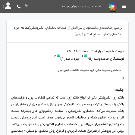
EN
فصلنامه مدیریت سیستم و نوآوری هوشمند
بررسی رضایتمندی دانشجویان بین‌الملل از خدمات بانکداری الکترونیکی(مطالعه مورد:
بانک‌های تجارت سطح استان گیلان)
دوره 4، شماره 1، بهار 1401، صفحات 88 - 75
2
1
نویسندگان :
محمدوسیم زکا*
، مهرداد صدر آرا
1
- دانشجوی مدیریت مالی، گروه مدیریت، دانشگاه گیلان، ایران
2
-
چکیده :
بانکداری الکترونیکی یکی از انواع بانکداری است که تمامی انتقالات پول و فرآیندهای
بانکی را در بستر اینترنت‌ و به صورت الکترونیکی بدون نیاز به حضور فیزیکی مشتریان در
بانک مدیریت می‌کند. بانکداری الکترونیکی با استفاده از تکنولوژی های پیشرفته سخت
افزاری و نرم افزاری شبکه و مخابرات انجام می‌شود. هدف اصلی این پژوهش بررسی
رضایتمندی دانشجویان بین‌الملل از خدمات بانکداری الکترونیکی بانک تجارت می‌باشد.
روش این پژوهش از نظر نوع هدف، کاربردی و از نوع روش تحقیق، توصیفی – پیمایشی