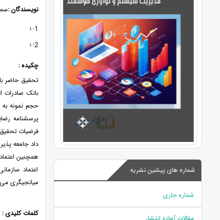
نویسندگان :
سما
1
- 1
2
- 1
چکیده :
تحقیق حاضر با 
بانک صادرات ان
همچنین اعتماد 
اعتماد سازمان
شماره های پیشین نشریه
میانجیگری می 
شماره جاری
کلمات کلیدی :
مقالات آماده انتشار