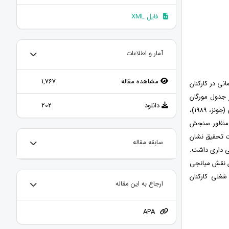
فایل XML
آمار و اطلاعات
مشاهده مقاله
1,767
نی در کارکنان
ز جدول مورگان
دانلود
202
حجم نمونه به تعداد ۱۰۰ نفر تعیین گردید. جمع آوری اطلاعات از طریق پرسشنامه های جامعه پذیری (جونز، ۱۹۸۹)،
انی (بوئه، ۲۰۰۲) صورت گرفت. به منظور سنجش
 انجام گرفت. بررسی فرضیات تحقیق نشان
سابقه مقاله
۵ در صد تاثیر مثبت و معنی داری داشت.
ون نقش میانجی
شغلی کارکنان
ارجاع به این مقاله
APA