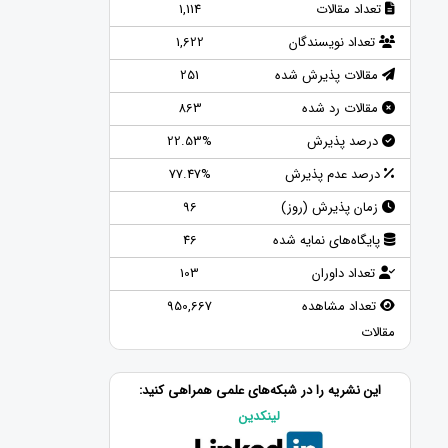
تعداد مقالات
1,114
تعداد نویسندگان
1,622
مقالات پذیرش شده
251
مقالات رد شده
863
درصد پذیرش
22.53%
درصد عدم پذیرش
77.47%
زمان پذیرش (روز)
96
پایگاه‌های نمایه شده
46
تعداد داوران
103
تعداد مشاهده
950,667
مقالات
این نشریه را در شبکه‌های علمی همراهی کنید:
لینکدین