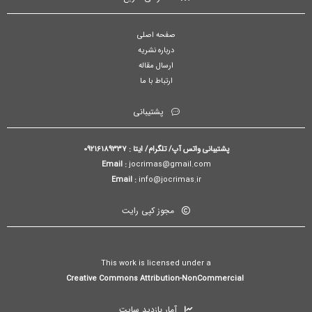
صفحه اصلی
درباره نشریه
ارسال مقاله
ارتباط با ما
پشتیبانی
پشتیبانی واتس آپ/ تلگرام/ ایتا : 09216189337
Email :
jocrimas@gmail.com
Email :
info@jocrimas.ir
مجوز کپی رایت
This work is licensed under a
Creative Commons Attribution-NonCommercial
آمار بازدید سایت