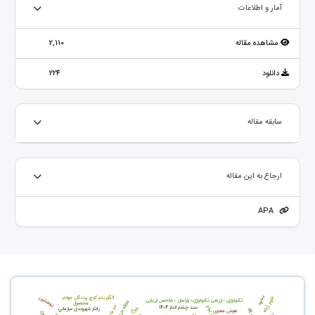
آمار و اطلاعات
مشاهده مقاله
2,110
دانلود
224
سابقه مقاله
ارجاع به این مقاله
APA
مشهد
پوهنتون
الگوریتم کوچ پرندگان مهاجر
علوم رایانه
تکنولوژی ؛ ارزیابی تکنولوژی؛ پارلمان ؛ شاخص ارزیابی
محصول
خدمات
ویژگی پیام
سند چشم انداز 1404
بلوغ
رفتار شهروندی سازماني
هوش معنوی