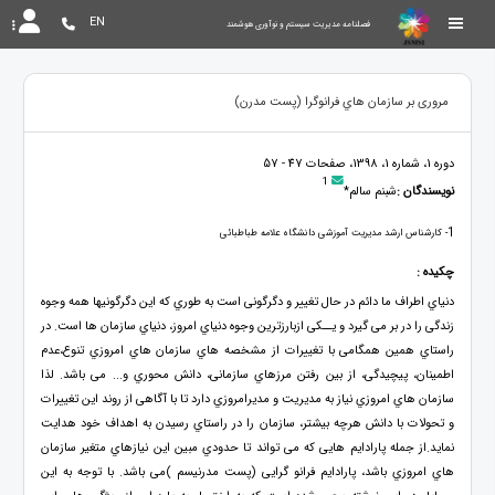
EN
فصلنامه مدیریت سیستم و نوآوری هوشمند
مروری بر سازمان هاي فرانوگرا (پست مدرن)
دوره 1، شماره 1، 1398، صفحات 47 - 57
1
نویسندگان :
شبنم سالم*
1
- کارشناس ارشد مدیریت آموزشی دانشگاه علامه طباطبائی
چکیده :
دنیاي اطراف ما دائم در حال تغییر و دگرگونی است به طوري که این دگرگونیها همه وجوه
زندگی را در بر می گیرد و یــکی ازبارزترین وجوه دنیاي امروز، دنیاي سازمان ها است. در
راستاي همین همگامی با تغییرات از مشخصه هاي سازمان هاي امروزي تنوع،عدم
اطمینان، پیچیدگی، از بین رفتن مرزهاي سازمانی، دانش محوري و... می باشد. لذا
سازمان هاي امروزي نیاز به مدیریت و مدیرامروزي دارد تا با آگاهی از روند این تغییرات
و تحولات با دانش هرچه بیشتر، سازمان را در راستاي رسیدن به اهداف خود هدایت
نماید.از جمله پارادایم هایی که می تواند تا حدودي مبین این نیازهاي متغیر سازمان
هاي امروزي باشد، پارادایم فرانو گرایی (پست مدرنیسم )می باشد. با توجه به این