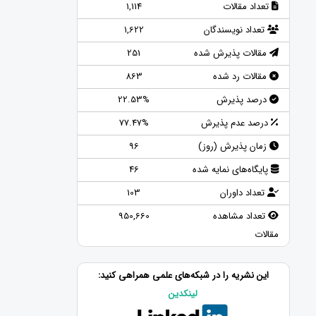
تعداد مقالات
1,114
تعداد نویسندگان
1,622
مقالات پذیرش شده
251
مقالات رد شده
863
درصد پذیرش
22.53%
درصد عدم پذیرش
77.47%
زمان پذیرش (روز)
96
پایگاه‌های نمایه شده
46
تعداد داوران
103
تعداد مشاهده
950,660
مقالات
این نشریه را در شبکه‌های علمی همراهی کنید:
لینکدین