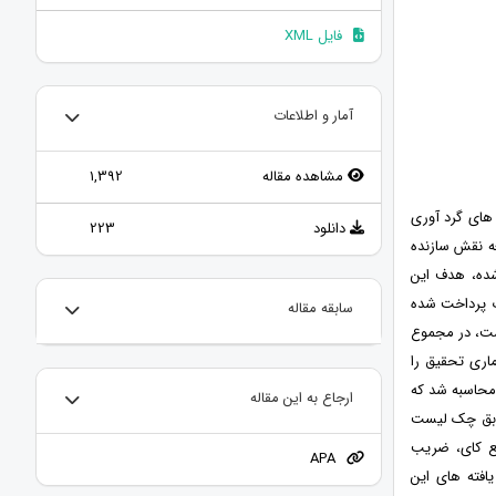
فایل XML
آمار و اطلاعات
مشاهده مقاله
1,392
 های گرد آوری
دانلود
223
ه نقش سازنده
شده، هدف این
 پرداخت شده
سابقه مقاله
 بین سال¬های 90 تا 95 صورت گرفته است، در مجموع
آماری تحقیق را
به عنوان حجم نمونه محاسبه شد که
ارجاع به این مقاله
طابق چک لیست
بع کای، ضریب
APA
افته های این