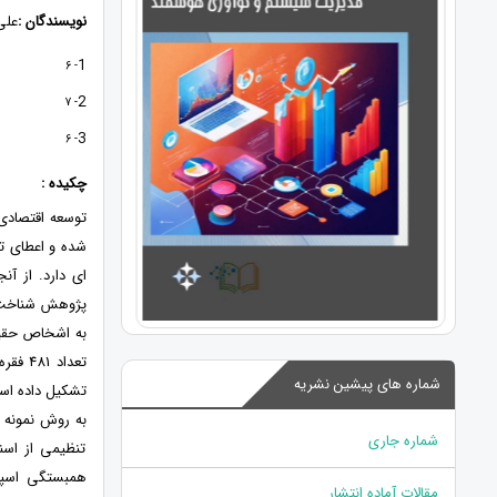
نویسندگان :
علی
1
- 6
2
- 7
3
- 6
چکیده :
توسعه اقتصادی 
شده و اعطای ت
ای دارد. از آ
پژوهش شناخت 
تعداد
شماره های پیشین نشریه
به روش نمونه 
شماره جاری
تنظیمی از اسن
همبستگی اسپیر
مقالات آماده انتشار