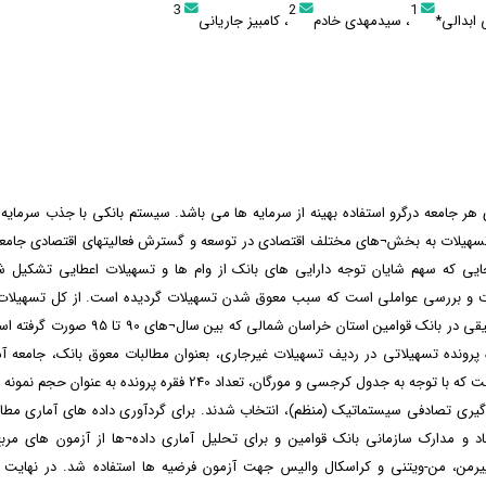
3
2
1
 ابدالی*
، سیدمهدی خادم
، کامبیز جاریانی
هر جامعه درگرو استفاده بهینه از سرمایه ها می باشد. سیستم بانکی با جذب سرمایه
سهیلات به بخش¬های مختلف اقتصادی در توسعه و گسترش فعالیتهای اقتصادی جامع
نجایی که سهم شایان توجه دارایی های بانک از وام ها و تسهیلات اعطایی تشکیل 
و بررسی عواملی است که سبب معوق شدن تسهیلات گردیده است. از کل تسهیلات
به اشخاص حقیقی در بانک قوامین استان خراسان شمالی که
 481 فقره پرونده تسهیلاتی در ردیف تسهیلات غیرجاری، بعنوان مطالبات معوق بانک، جامعه 
تشکیل داده است که با توجه به جدول کرجسی و مورگان، تعداد 240 فقره پرونده 
گیری تصادفی سیستماتیک (منظم)، انتخاب شدند. برای گردآوری داده های آماری م
اد و مدارک سازمانی بانک قوامین و برای تحلیل آماری داده¬ها از آزمون های مر
من، من-ویتنی و کراسکال والیس جهت آزمون فرضیه ها استفاده شد. در نهایت ی