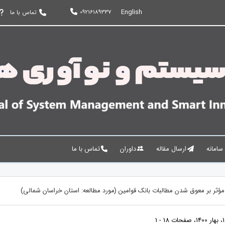
English
09216189337
تماس با ما
 سامانه
ارسال مقاله
داوران
تماس با ما
ؤثر بر معوق شدن مطالبات بانک قوامین (مورد مطالعه: استان خراسان شمالی)