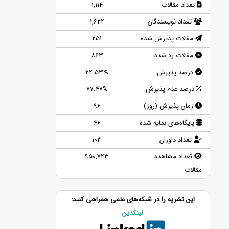
تعداد مقالات
1,114
تعداد نویسندگان
1,622
مقالات پذیرش شده
251
مقالات رد شده
863
درصد پذیرش
22.53%
درصد عدم پذیرش
77.47%
زمان پذیرش (روز)
96
پایگاه‌های نمایه شده
46
تعداد داوران
103
تعداد مشاهده
950,723
مقالات
این نشریه را در شبکه‌های علمی همراهی کنید:
لینکدین