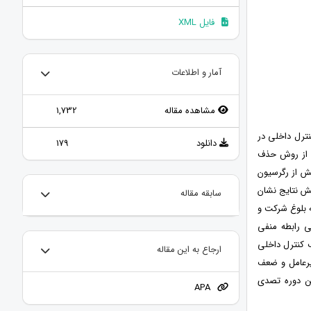
فایل XML
آمار و اطلاعات
مشاهده مقاله
1,732
ترل داخلی در
دانلود
179
‌های 1391 تا 1397 است. با استفاده از روش حذف
ین پژوهش از رگرسیون
ن پژوهش نتایج نشان
سابقه مقاله
 بلوغ شرکت و
ی رابطه منفی
 کنترل داخلی
ارجاع به این مقاله
یرعامل و ضعف
ین دوره تصدی
APA