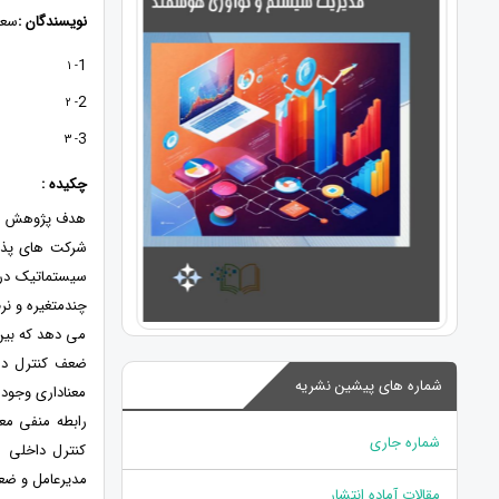
نویسندگان :
سعی
1
- 1
2
- 2
3
- 3
چکیده :
هدف پژوهش حاض
می دهد که بین
ضعف کنترل داخ
شماره های پیشین نشریه
معناداری وجود
رابطه منفی مع
شماره جاری
کنترل داخلی ر
مدیرعامل و ضعف
مقالات آماده انتشار