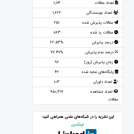
تعداد مقالات
1,114
تعداد نویسندگان
1,622
مقالات پذیرش شده
251
مقالات رد شده
863
درصد پذیرش
22.53%
درصد عدم پذیرش
77.47%
زمان پذیرش (روز)
96
پایگاه‌های نمایه شده
46
تعداد داوران
103
تعداد مشاهده
950,316
مقالات
این نشریه را در شبکه‌های علمی همراهی کنید:
لینکدین