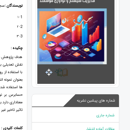
نویسندگان :
سجا
1
- 1
2
- 2
3
- 3
چکیده :
هدف پژوهش حاض
با استفاده ا
ها استفاده شد
حسابرس بر نوس
شماره های پیشین نشریه
معناداری دارد.
تاثیر تاخیر غی
شماره جاری
کلمات کلیدی :
مقالات آماده انتشار