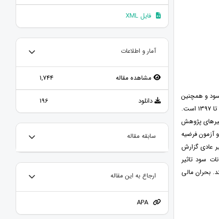
فایل XML
آمار و اطلاعات
مشاهده مقاله
1,744
سود و همچنین
دانلود
196
نقش تعدیلی بحران مالی در شرکت های پذیرفته شده در بورس اوراق بهادار تهران بین سال‌های 1391 تا 1397 است.
یرهای پژوهش
نرم‌افزار ایویوز 10 جهت پیاده‌سازی و آزمون فرضیه
سابقه مقاله
ر عادی گزارش
ات سود تاثیر
د. بحران مالی
ارجاع به این مقاله
APA