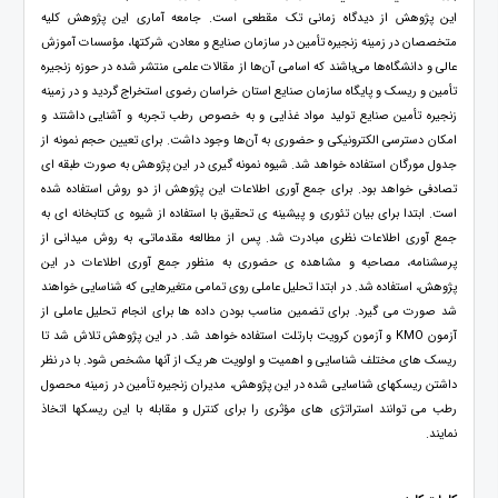
این پژوهش از دیدگاه زمانی تک مقطعی است. جامعه آماری این پژوهش کلیه
متخصصان در زمینه زنجیره تأمین در سازمان صنایع و معادن، شرکتها، مؤسسات آموزش
عالی و دانشگاه‌ها می‌باشند که اسامی آن‌ها از مقالات علمی منتشر شده در حوزه زنجیره
تأمین و ریسک و پایگاه سازمان صنایع استان خراسان رضوی استخراج گردید و در زمینه
زنجیره تأمین صنایع تولید مواد غذایی و به خصوص رطب تجربه و آشنایی داشتند و
امکان دسترسی الکترونیکی و حضوری به آن‌ها وجود داشت. برای تعیین حجم نمونه از
جدول مورگان استفاده خواهد شد. شیوه نمونه گیری در این پژوهش به صورت طبقه ای
تصادفی خواهد بود. برای جمع آوری اطلاعات این پژوهش از دو روش استفاده شده
است. ابتدا برای بیان تئوری و پیشینه ی تحقیق با استفاده از شیوه ی کتابخانه ای به
جمع آوری اطلاعات نظری مبادرت شد. پس از مطالعه مقدماتی، به روش میدانی از
پرسشنامه، مصاحبه و مشاهده ی حضوری به منظور جمع آوری اطلاعات در این
پژوهش، استفاده شد. در ابتدا تحلیل عاملی روی تمامی متغیرهایی که شناسایی خواهند
شد صورت می گیرد. برای تضمین مناسب بودن داده ها برای انجام تحلیل عاملی از
آزمون KMO و آزمون کرویت بارتلت استفاده خواهد شد. در این پژوهش تلاش شد تا
ریسک های مختلف شناسایی و اهمیت و اولویت هر یک از آنها مشخص شود. با در نظر
داشتن ریسکهای شناسایی شده در این پژوهش، مدیران زنجیره تأمین در زمینه محصول
رطب می توانند استراتژی های مؤثری را برای کنترل و مقابله با این ریسکها اتخاذ
نمایند.