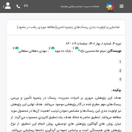
EN
فصلنامه مدیریت سیستم و نوآوری هوشمند
شناسایی و اولویت بندی ریسک‌های زنجیره تامین(مطالعه موردی رطب در مشهد)
دوره 4، شماره 1، بهار 1401، صفحات 109 - 89
3
2
1
نویسندگان :
میثم غلامحسین نژاد*
، بابک ده موبد
، مهدی دهقانی سلطانی
1
-
2
-
3
-
چکیده :
هدف این پژوهش، مروری بر ادبیات مدیریت ریسک در زنجیره تأمین و بررسی
ریسک‌های مهم مطرح شده در آثار پژوهشی موجود می‌باشد. هدف نهایی این پژوهش
نیز اولویت بندی این ریسک‌‌ها و مشخص نمودن ترتیب اهمیت آن‌ها در محصول مورد
مطالعه می‌باشد. تحقيق حاضر به لحاظ هدف، يك تحقيق كاربردي محسوب مي گردد. از
ميان روش هاي گوناگون پژوهش هاي توصيفي، روش انجام اين تحقيق، از نوع
پژوهش هاي همبستگي است و براساس نحوه¬ی گردآوری داده‌ها پیمایشی می‌باشد.