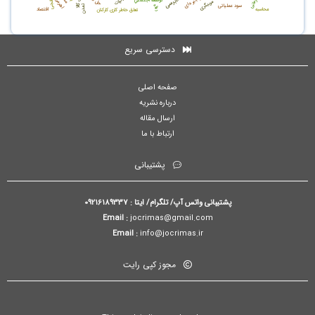
مالیات
اهرمی
توسعه اجتماعي
مربیگری
سود عملیاتی
رفاه
تمدن
محاسبه
افتصاد
تعلق خاطر کاری کارکنان
دسترسی سریع
صفحه اصلی
درباره نشریه
ارسال مقاله
ارتباط با ما
پشتیبانی
پشتیبانی واتس آپ/ تلگرام/ ایتا : 09216189337
Email :
jocrimas@gmail.com
Email :
info@jocrimas.ir
مجوز کپی رایت