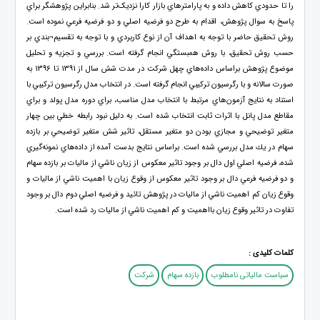
را تا حدودي کاهش داده و به پارامترهاي بازار کارا نزديک‌تر شد. بنابراين پژوهشگر براي
پاسخ به سوال پژوهش، اقدام به طرح دو فرضيه اصلي و دو فرضيه فرعي نموده است.
روش تحقيق حاضر با توجه به اهداف آن از نوع کاربردي و با توجه به تقسيم¬بندي بر
حسب روش تحقيق، با روش همبستگي انجام گرفته است. بررسي و تجزيه و تحليل
موضوع پژوهش براساس داده‌هاي چهل شركت در مدت شش سال از 1391 تا 1396 به
صورت سالانه و با رگرسيون تركيبي انجام گرفته است. در انتخاب مدل رگرسيون تركيبي با
استناد به نتايج آزمون‌هاي مرتبط با انتخاب مدل مناسب، براي دوره مدل پولد و براي
مقاطع مدل پانل با اثرات ثابت انتخاب شده است. به دليل نبود رابطه خطي بين چهار
متغير توضيحي و مجازي بودن دو متغير مستقل، تاثير شش متغير توضيحي بر بازده
سهام در يك مدل بررسي شده است. براساس نتايج بدست آمده از داده‌هاي نمونه‌گيري
شده، فرضيه اصلي اول دال بر وجود تاثير معكوس از زيان ناشي از ماليات بر بازده سهام
و دو فرضيه فرعي دال بر وجود تاثير معكوس از وقوع زيان با اهميت ناشي از ماليات و
وقوع زيان كم اهميت ناشي از ماليات در پژوهش تائيد و فرضيه اصلي دوم دال بر وجود
تفاوت در تاثير وقوع زيان بااهميت و كم اهميت ناشي از ماليات رد شده است.
کلمات کلیدی :
سیاست مالیاتی نامطلوب
بازده سهام
شرکت