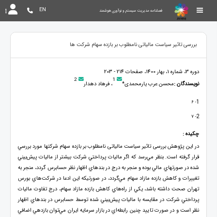
EN
فصلنامه مدیریت سیستم و نوآوری هوشمند
بررسی تاثیر سیاست مالیاتی نامطلوب بر بازده سهام شرکت ها
دوره 3، شماره 1، بهار 1400، صفحات 214 - 203
2
1
نویسندگان :
محسن عرب یارمحمدی*
، فرهاد دهدار
1
- 6
2
- 7
چکیده :
در اين پژوهش بررسی تاثیر سیاست مالیاتی نامطلوب بر بازده سهام شرکتها مورد بررسي
قرار گرفته است. بنظر مي‌رسد كه اگر ماليات پرداختي شرکت بيشتر از ماليات پيش‌بيني
شده در صورتهاي مالي بوده و منجر به درج در بندهاي اظهار نظر حسابرس گردد، منجر به
تغييرات و كاهش بازده مازاد سهام مي‌گردد، در صورتيكه اين ادعا در شركت‌هاي بورس
تهران صحت داشته باشد، يكي از راه‌هاي كاهش بازده مازاد سهام، درج تفاوت ماليات
پرداختي شرکت در مقايسه با ماليات پيش‌بيني شده توسط حسابرس در بندهاي اظهار
نظر است و در صورت تاييد چنين رابطه‌اي در بازار سرمايه ايران مي‌توان بازدهي اضافي