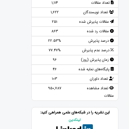
تعداد مقالات
1,114
تعداد نویسندگان
1,622
مقالات پذیرش شده
251
مقالات رد شده
863
درصد پذیرش
22.53%
درصد عدم پذیرش
77.47%
زمان پذیرش (روز)
96
پایگاه‌های نمایه شده
46
تعداد داوران
103
تعداد مشاهده
950,787
مقالات
این نشریه را در شبکه‌های علمی همراهی کنید:
لینکدین