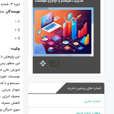
دوره 3، شماره 1، بهار 1400، صفحات 266 - 249
نویسندگان :
سلی
1
- 1
2
- 7
3
- 6
چکیده :
این پژوهش با 
اموزش عالی است
موسسات اموزش 
سیستم و با کمک
شماره های پیشین نشریه
نمودار جریان، 
مصرف انرژی ، 
شماره جاری
کاهش مصرف انر
سوی خبرگان پژ
مقالات آماده انتشار