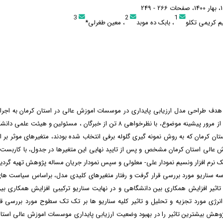
3
2
1
م کریمی تکلو
، بابک ده موبد
، معین طغرلی*
هدف طراحی مدل ارزیابی پایداری در موسسات اموزش عالی در استان کرمان به اجرا د
این منظور پس از مرور پیشینه موضوع، با نظرخواهی ۸ تن از خبرگان ، مسئولین و هی
ان کرمان که به روش نمونه گیری گلوله برفی انتخاب شده بودند، متغیرهای موثر بر ار
عالی استان کرمان مشخص و پس از تایید نهایی این متغیرها در جدول، با کاربست ر
 نرم افزار ونسیم نمودار علی- معلولی و سپس نمودار جریان مساله پژوهش تهیه گردید. 
سه سناریو مورد بررسی قرار گرفت و رفتار متغیرهای کلیدی مدل، براساس سیاست های
تاثیر افزایش همکاری بین دانشگاهی و در نهایت سناریو ترکیبی افزایش همکاری بی
ژی مورد تجزیه و تحلیل و تاثیر کلیه سناریو ها بر تک تک سطوح مورد بررسی قرا
وهش بیشترین تاثیر را در بهبود وضعیت ارزیابی پایداری موسسات اموزش عالی استان