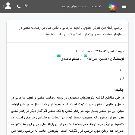
EN
فصلنامه مدیریت سیستم و نوآوری هوشمند
بررسی رابطه بین هوش معنوی با تعهد سازمانی با نقش میانجی رضایت شغلی در
سازمان صنعت، معدن و تجارت استان کرمان و ادارات تابعه
دوره 1، شماره 3، 1398، صفحات 1 - 18
2
1
نویسندگان :
حسین امیرزاده*
، مسلم محمدی
1
- 1
2
- 1
چکیده :
در طی سالیان گذشته پژوهشهای متعددی در زمینه رضایت شغلی و تعهد سازمانی در
داخل و خارج از کشور صورت گرفته است، اما با وجود این که در سال های اخیر ارتباط
میان این دو متغیر بسیار مهم در رفتار شغلی با یک متغیر اثر گذار دیگر بر رفتار شغلی
یعنی هوش معنوی که مفهومی نسبتا نوین در ادبیات روانشناسی سازمانی است، در
کشورهای دیگر مورد توجه جدی بوده است، در ایران رابطه های میان این سه متغیر به
صورت هم زمان مورد بررسی قرار نگرفته است. پژوهش حاضر به بررسی رابطه بین