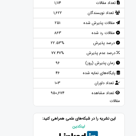
تعداد مقالات
1,114
تعداد نویسندگان
1,622
مقالات پذیرش شده
251
مقالات رد شده
863
درصد پذیرش
22.53%
درصد عدم پذیرش
77.47%
زمان پذیرش (روز)
96
پایگاه‌های نمایه شده
46
تعداد داوران
103
تعداد مشاهده
950,674
مقالات
این نشریه را در شبکه‌های علمی همراهی کنید:
لینکدین