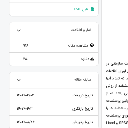
فایل XML
آمار و اطلاعات
مشاهده مقاله
916
دانلود
251
ت سازمانی در
 آوری اطلاعات
ه تعداد آنها
سابقه مقاله
 برای توزیع پرسشنامه از روش
ی باشد که از
تاریخ دریافت
1402/02/02
ایی پرسشنامه
پرسشنامه ها را
تاریخ بازنگری
1402/04/12
آوری پرسشنامه
تاریخ پذیرش
1402/08/24
ها و مشخص شدن نرمال بودن متغیر با توجه به آزمون کولموگروف-اسمیرنوف با استفاده از نرم افزار SPSS و Lisrel