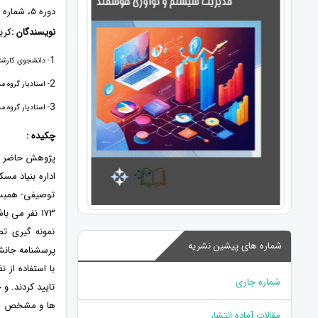
دوره 5، شماره 3، پاییز 1402، صفحات 49 - 64
نویسندگان :
کری
1
- دانشجوی کارشنا
2
- استادیار گروه م
3
- استادیار گروه م
چکیده :
پژوهش حاضر با
اداره بنیاد مس
توصیفی- همبست
نمونه گیری تص
شماره های پیشین نشریه
پرسشنامه جانش
با استفاده از ن
شماره جاری
تایید کردند. و
مقالات آماده انتشار