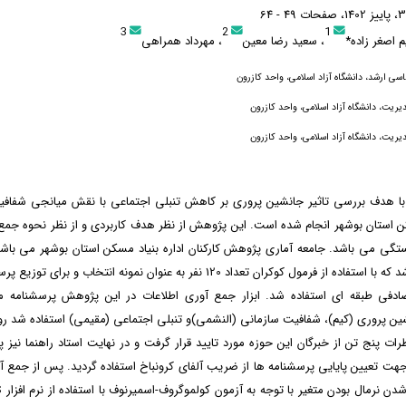
3
2
1
م اصغر زاده*
، سعید رضا معین
، مهرداد همراهی
سی ارشد، دانشگاه آزاد اسلامی، واحد کازرون
دیریت، دانشگاه آزاد اسلامی، واحد کازرون
دیریت، دانشگاه آزاد اسلامی، واحد کازرون
 هدف بررسی تاثیر جانشین پروری بر کاهش تنبلی اجتماعی با نقش میانجی شفافی
کن استان بوشهر انجام شده است. این پژوهش از نظر هدف کاربردی و از نظر نحوه جمع
گی می باشد. جامعه آماری پژوهش کارکنان اداره بنیاد مسکن استان بوشهر می باشد ک
173 نفر می باشد که با استفاده از فرمول کوکران تعداد 120 نفر به عنوان نمونه انتخاب و
ادفی طبقه ای استفاده شد. ابزار جمع آوری اطلاعات در این پژوهش پرسشنامه م
ین پروری (کیم)، شفافیت سازمانی (النشمی)و تنبلی اجتماعی (مقیمی) استفاده شد رو
ظرات پنج تن از خبرگان این حوزه مورد تایید قرار گرفت و در نهایت استاد راهنما نیز 
 جهت تعیین پایایی پرسشنامه ها از ضریب آلفای کرونباخ استفاده گردید. پس از جمع 