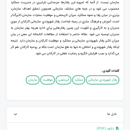
سازمان نیست. از آنجا که امروزه این رفتارها جزجدایی ناپذیري در مدیریت عملکرد
محسوب می شود و در جنبه هاي مختلف سازمانی همچون تحقق اهداف سازمان،
برتري در میان رقبا و نحوه عملکرد، میزان اثربخشی و موفقیت عملیات سازمان تاثیرگذار
است، آموزش و فرهنگ سازي در زمینه شناخت رفتار شهروندي سازمانی کارکنان از سوي
مدیران و به کارگیري و تقویت این چنین رفتارهایی براي اداره هرچه بهتر سازمان به
مدیران توصیه می شود. مقاله حاضر با استفاده از مطالعات کتابخانه ای سعی در بیان
میزان تاثیر رفتار شهروندی سازمانی بر عملکرد و موفقیت کارکنان و سازمان دارد. نتیجه
اینکه رفتار شهروندي و اخلاقی نه تنها به نفع سازمان است بلکه بر روحیه کارکنان هم اثر
می گذارد و سبب افزایش انگیزه و رضایت شغلی در کارکنان می شود.
کلمات کلیدی :
رفتار شهروندي سازمانی
عملکرد
اثربخشی
موفقیت
سازمان
فایل ها
دانلود (PDF)