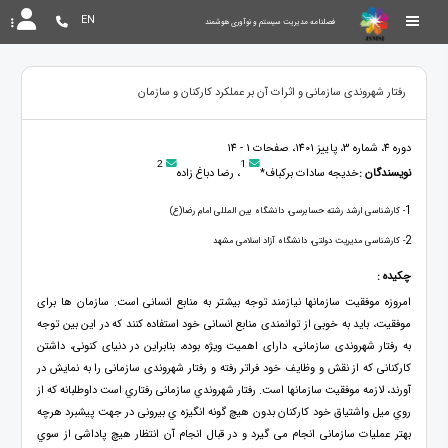
EN
فصلنامه مدیریت سیستم و نوآوری هوشمند
رفتار شهروندی سازمانی و اثرات آن بر عملکرد کارکنان و سازمان
دوره 4، شماره 3، پاییز 1401، صفحات 1 - 14
2
1
نویسندگان :
خدیجه سادات برکباف*
، رضا دباغ زاده
1
- کارشناسی ارشد رشته حسابرسی، دانشگاه بین المللی امام رضا(ع)
2
- کارشناسی مدیریت دولتی، دانشگاه آزاد اسلامی مشهد
چکیده :
امروزه موفقیت سازمانها نیازمند توجه بیشتر به منابع انسانی است. سازمان ها برای
موفقیت، باید به خوبی از توانمندی منابع انسانی خود استفاده کنند که در این بین توجه
به رفتار شهروندی سازمانی، دارای اهمیت ویژه بوده، بنابراین در دنیای کنونی، داشتن
کارکنانی که از نقش و وظایف خود فراتر رفته و رفتار شهروندی سازمانی را به نمایش در
آورند، لازمه موفقیت سازمانها است. رفتار شهروندي سازمانی رفتاري است داوطلبانه که از
روي میل واشتیاق خود کارکنان بدون هیچ گونه انگیزه ي بیرونی در جهت پیشبرد هرچه
بهتر عملیات سازمانی انجام می گیرد و در قبال انجام آن انتظار هیچ پاداشی از سوي