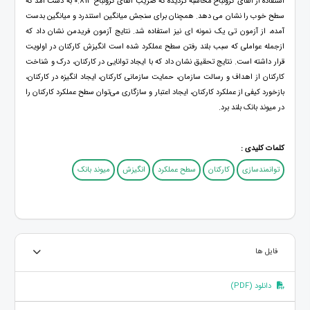
استفاده از آلفای کرونباخ محاسبه گردیده که ضریب آلفای کرونباخ 0.813 به دست آمد که
سطح خوب را نشان می دهد. همچنان برای سنجش میانگین استندرد و میانگین بدست
آمده، از آزمون تی یک نمونه ای نیز استفاده شد. نتایج آزمون فریدمن نشان داد که
ازجمله عواملی که سبب بلند رفتن سطح عملکرد شده است انگیزش کارکنان در اولویت
قرار داشته است. نتایج تحقیق نشان داد که با ایجاد توانایی در کارکنان، درک و شناخت
کارکنان از اهداف و رسالت سازمان، حمایت سازمانی کارکنان، ایجاد انگیزه در کارکنان،
بازخورد کیفی از عملکرد کارکنان، ایجاد اعتبار و سازگاری می‌توان سطح عملکرد کارکنان را
در میوند بانک بلند برد.
کلمات کلیدی :
توانمندسازی
کارکنان
سطح عملکرد
انگیزش
میوند بانک
فایل ها
دانلود (PDF)