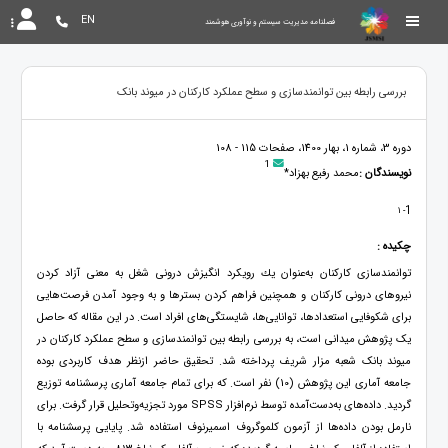
EN
فصلنامه مدیریت سیستم و نوآوری هوشمند
بررسی رابطه بین توانمندسازی و سطح عملکرد کارکنان در میوند بانک
دوره 3، شماره 1، بهار 1400، صفحات 115 - 108
1
نویسندگان :
محمد رفیع بهزاد*
1
- 1
چکیده :
توانمندسازی کارکنان به‌عنوان یك رویكرد انگیزش درونی شغل به معنی آزاد کردن
نیروهای درونی کارکنان و همچنین فراهم کردن بسترها و به وجود آمدن فرصت‌هایی
برای شكوفایی استعدادها، توانایی‌ها، شایستگی‌های افراد است. در این مقاله که حاصل
یک پژوهش میدانی است، به بررسی رابطه بین توانمندسازی و سطح عملکرد کارکنان در
میوند بانک شعبه مزار شریف پرداخته شد. تحقیق حاضر ازنظر هدف کاربردی بوده
جامعه آماری این پژوهش (10) نفر است. که برای تمام جامعه آماری پرسشنامه توزیع
گردید. داده‌های به‌دست‌آمده توسط نرم‌افزار SPSS مورد تجزیه‌وتحلیل قرار گرفت. برای
نارمل بودن داده‌ها از آزمون کلموگروف اسمیرنوف استفاده شد. پایایی پرسشنامه با