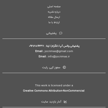
صفحه اصلی
درباره نشریه
ارسال مقاله
ارتباط با ما
پشتیبانی
پشتیبانی واتس آپ/ تلگرام/ ایتا : 09216189337
Email :
jocrimas@gmail.com
Email :
info@jocrimas.ir
مجوز کپی رایت
This work is licensed under a
Creative Commons Attribution-NonCommercial
آمار بازدید سایت