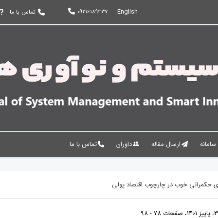
English
09216189337
تماس با ما
 سامانه
ارسال مقاله
داوران
تماس با ما
ای حکمرانی خوب در چارچوب اقتصاد پولی