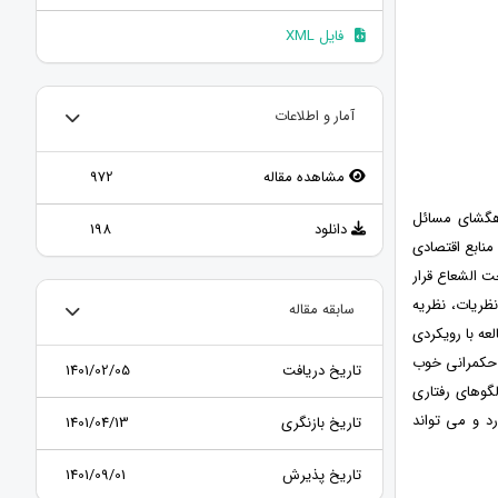
فایل XML
آمار و اطلاعات
مشاهده مقاله
972
اهگشای مسائل
دانلود
198
نابع اقتصادی
 الشعاع قرار
نظریات، نظریه
سابقه مقاله
عه با رویکردی
 حکمرانی خوب
تاریخ دریافت
1401/02/05
گوهای رفتاری
د و می تواند
تاریخ بازنگری
1401/04/13
تاریخ پذیرش
1401/09/01