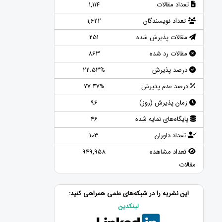
تعداد مقالات
1,114
تعداد نویسندگان
1,622
مقالات پذیرش شده
251
مقالات رد شده
863
درصد پذیرش
22.53%
درصد عدم پذیرش
77.47%
زمان پذیرش (روز)
96
پایگاه‌های نمایه شده
46
تعداد داوران
103
تعداد مشاهده
949,958
مقالات
این نشریه را در شبکه‌های علمی همراهی کنید:
لینکدین