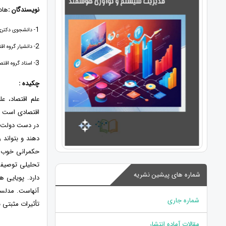
نویسندگان :
هاد
1
- دانشجوی دکتری
2
- دانشیار گروه ا
3
- استاد گروه اقت
چکیده :
علم اقتصاد، ع
اقتصادی است ک
در دست دولت و
دهند و بتواند 
حکمرانی خوب می
تحلیلی توصیفی
شماره های پیشین نشریه
دارد. پویایی 
آنهاست. مدلسا
شماره جاری
تأثیرات مثبتی ب
مقالات آماده انتشار